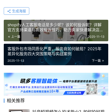
生成海报
shopify人工客服电话是多少呢？该如何投诉呢？详解
官方支持渠道与高效投诉技巧，助力卖家快速解决店铺
技巧问题！
上一篇
2025-11-13
客服外包市场同质化严重，服务商如何破局？2025年
差异化服务四大突围策略与实战案例
2025-11-13
下一篇
相关推荐