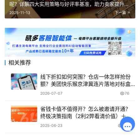
呢？详解四大实用策略与好评率基准，助力卖家提升店
铺信誉与销量！
2025-11-13
下一篇
相关推荐
线下折扣如何突围？仓店一体怎样抢份
额？美团快乐猴京津冀连片落地对标盒
马！
2026-07-07
76
省钱卡值不值得开？怎么被邀请开通？
终极决策指南（2利2弊看清价值）＋高
效获邀秘诀（3招提升平台“好感度”）！
2025-06-23
746