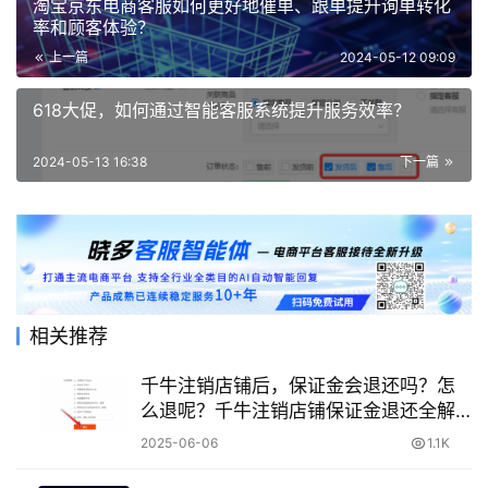
淘宝京东电商客服如何更好地催单、跟单提升询单转化
率和顾客体验？
上一篇
2024-05-12 09:09
618大促，如何通过智能客服系统提升服务效率？
2024-05-13 16:38
下一篇
相关推荐
千牛注销店铺后，保证金会退还吗？怎
么退呢？千牛注销店铺保证金退还全解
析：政策条件与到账周期详解！
2025-06-06
1.1K