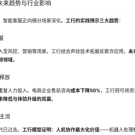
未来趋势与行业影响
，智能客服正向细分场景深化。
工行的实践预示三大趋势
：
展
入至风控、营销等场景。工行结合声纹技术拓展反欺诈应用，
未
频领域
。
续释放
重复人力投入。电商企业售前咨询
成本下降50%
，工行则可将资
本降低与体验升级的双赢
。
为主流
代已过去。
工行模型证明：人机协作最大化价值
——机器人处理