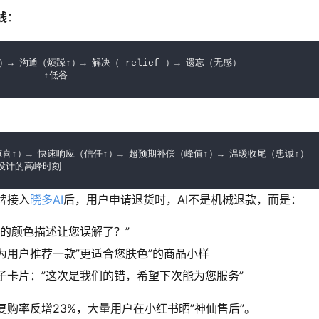
线
：
）→ 沟通（烦躁↑）→ 解决（ relief ）→ 遗忘（无感）

 ↑低谷          ↑低谷
惊喜↑）→ 快速响应（信任↑）→ 超预期补偿（峰值↑）→ 温暖收尾（忠诚↑）

            ↑设计的高峰时刻
牌接入
晓多AI
后，用户申请退货时，AI不是机械退款，而是：
们的颜色描述让您误解了？”
为用户推荐一款”更适合您肤色”的商品小样
子卡片：”这次是我们的错，希望下次能为您服务”
复购率反增23%，大量用户在小红书晒”神仙售后”。