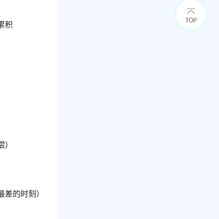
累积
偿）
最差的时刻）