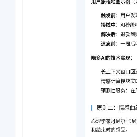
用户旅程地图示例
（
触发前
：用户发
接触中
：AI秒
解决后
：退款到
遗忘前
：一周后
晓多AI的技术实现
：
长上下文窗口回
情感计算模块实
预测性服务：在
原则二：情感曲线
心理学家丹尼尔·卡
和结束时的感受。