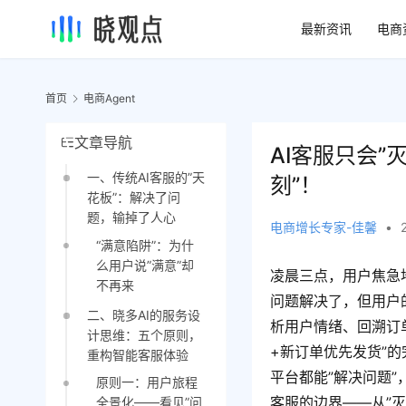
最新资讯
电商
首页
电商Agent
文章导航
AI客服只会
一、传统AI客服的”天
刻”！
花板”：解决了问
题，输掉了人心
电商增长专家-佳馨
•
“满意陷阱”：为什
么用户说”满意”却
凌晨三点，用户焦急地
不再来
问题解决了，但用户
二、晓多AI的服务设
析用户情绪、回溯订
计思维：五个原则，
+新订单优先发货”
重构智能客服体验
平台都能”解决问题”
原则一：用户旅程
客服的边界——从”灭
全景化——看见”问