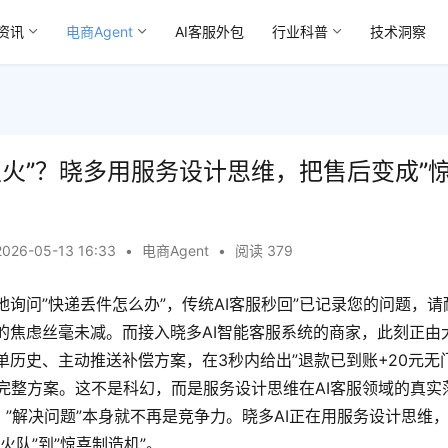
资讯
电商Agent
AI客服外包
行业科普
技术洞察
”灭火”？晓多用服务设计思维，把售后变成”
2026-05-13 16:33
•
电商Agent
•
阅读 379
询问”快递丢件怎么办”，传统AI客服秒回”已记录您的问题，请
的焦虑丝毫未减。而接入晓多AI智能客服系统的商家，此刻正由
单历史、主动推送补偿方案，在3秒内给出”退款已到账+20元无
的完整方案。这不是科幻，而是服务设计思维在AI客服领域的真实
，”解决问题”本身就不再是竞争力。晓多AI正在用服务设计思维
火队”到”惊喜制造机”。