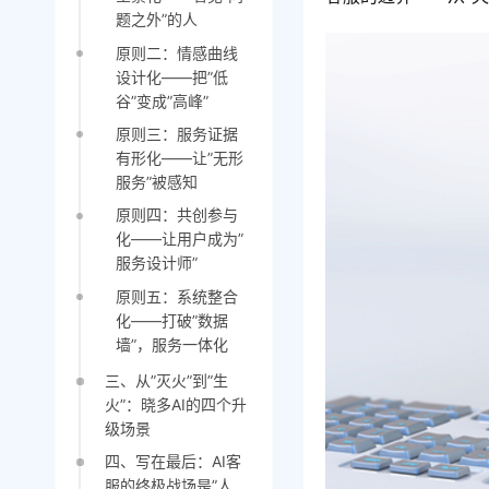
题之外”的人
原则二：情感曲线
设计化——把”低
谷”变成”高峰”
原则三：服务证据
有形化——让”无形
服务”被感知
原则四：共创参与
化——让用户成为”
服务设计师”
原则五：系统整合
化——打破”数据
墙”，服务一体化
三、从”灭火”到”生
火”：晓多AI的四个升
级场景
四、写在最后：AI客
服的终极战场是”人