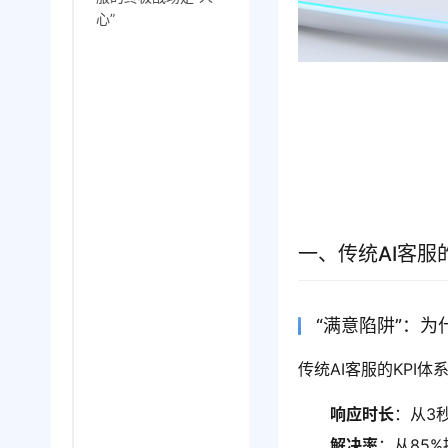
心”
一、传统AI客服
“满意陷阱”：为
传统AI客服的KPI
响应时长
：从3
解决率
：从85