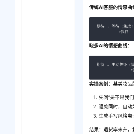
传统AI客服的情感曲
期待 → 等待（焦虑↑
        
晓多AI的情感曲线
：
期待 → 主动关怀（
  
实操案例
：某美妆品
先问”是不是我
退款同时，自动
生成手写风格电
结果：退货率未升，