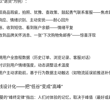
以”退货”为例）：
现商品瑕疵，拍照、犹豫、查政策、鼓起勇气联系客服——焦虑
级响应、情绪识别、主动安抚——耐心回升
账、收到短信、看到账户余额——情绪平复
收到品牌关怀消息、一张”下次购物免邮券”——惊喜浮现
溯用户全旅程数据（历史订单、浏览记录、客服对话）
时识别用户情绪强度，动态调整话术温度
用户主动求助前，基于行为数据主动触达（如物流延误前推送补
设计化——把”低谷”变成”高峰”
尼曼的”峰终定律”指出：人们对体验的记忆，取决于峰值（最好或