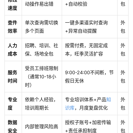
动操作易出错
+自动校验
包
速度
查件
单次查询需切换
一键多渠道实时查询
外
效率
多个页面
+异常自动提醒
包
人力
招聘、培训、社
按需付费，无固定成
外
成本
保、场地全包
本，旺季灵活扩容
包
受员工排班限制
服务
9:00-24:00不间断，节
外
（通常10-18小
时间
假日无休
包
时）
专业
依赖个人经验，
专业培训体系+产品
知
外
度
培训周期长
识库
，月度复盘优化
包
数据
授权子账号+加密传输
外
内部管理风险高
安全
+责任承担制度
包