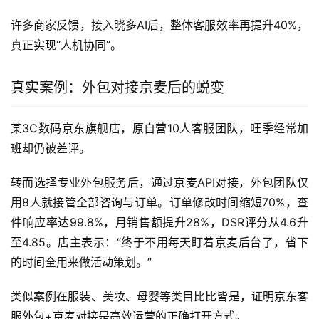
许多商家反馈，接入晓多AI后，整体客服效率再提升40%，
真正实现“人机协同”。
真实案例：外包对接京麦后的蜕变
某3C数码京东旗舰店，原自营10人客服团队，旺季经常加
班却仍被差评。
转而选择专业外包服务后，通过京麦API对接，外包团队仅
用8人就接管全部咨询与订单。订单修改时间缩短70%，查
件响应率达99.8%，月销售额提升28%，DSR评分从4.6升
至4.85。店主表示：“终于不用每天盯着京麦后台了，省下
的时间全用来做活动策划。”
类似案例在服装、美妆、母婴等类目比比皆是，证明京东客
服外包+京麦对接是高效运营的正确打开方式。