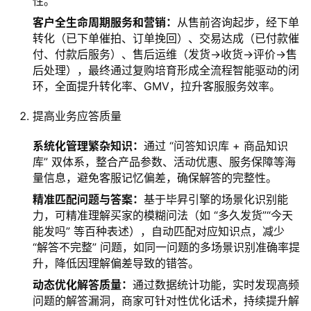
性。
客户全生命周期服务和营销：
从售前咨询起步，经下单
转化（已下单催拍、订单挽回）、交易达成（已付款催
付、付款后服务）、售后运维（发货→收货→评价→售
后处理），最终通过复购培育形成全流程智能驱动的闭
环，全面提升转化率、GMV，拉升客服服务效率。
提高业务应答质量
系统化管理繁杂知识：
通过 “问答知识库 + 商品知识
库” 双体系，整合产品参数、活动优惠、服务保障等海
量信息，避免客服记忆偏差，确保解答的完整性。
精准匹配问题与答案：
基于毕昇引擎的场景化识别能
力，可精准理解买家的模糊问法（如 “多久发货”“今天
能发吗” 等百种表述），自动匹配对应知识点，减少
“解答不完整” 问题，如同一问题的多场景识别准确率提
升，降低因理解偏差导致的错答。
动态优化解答质量：
通过数据统计功能，实时发现高频
问题的解答漏洞，商家可针对性优化话术，持续提升解