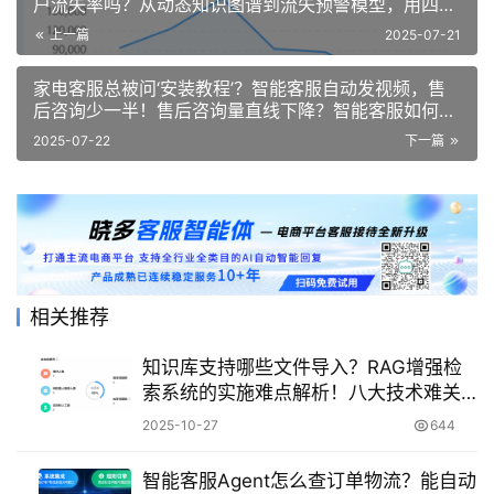
户流失率吗？从动态知识图谱到流失预警模型，用四维
解题逻辑重构服务体验闭环！
上一篇
2025-07-21
家电客服总被问‘安装教程’？智能客服自动发视频，售
后咨询少一半！售后咨询量直线下降？智能客服如何用
视频教程破解家电售后难题！
2025-07-22
下一篇
相关推荐
知识库支持哪些文件导入？RAG增强检
索系统的实施难点解析！八大技术难关
与多模态处理实战——从文档解析到企
2025-10-27
644
业级落地的全景指南！
智能客服Agent怎么查订单物流？能自动