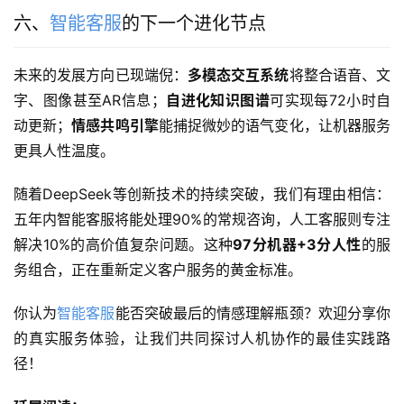
六、
智能客服
的下一个进化节点
未来的发展方向已现端倪：
多模态交互系统
将整合语音、文
字、图像甚至AR信息；
自进化知识图谱
可实现每72小时自
动更新；
情感共鸣引擎
能捕捉微妙的语气变化，让机器服务
更具人性温度。
随着DeepSeek等创新技术的持续突破，我们有理由相信：
五年内智能客服将能处理90%的常规咨询，人工客服则专注
解决10%的高价值复杂问题。这种
97分机器+3分人性
的服
务组合，正在重新定义客户服务的黄金标准。
你认为
智能客服
能否突破最后的情感理解瓶颈？欢迎分享你
的真实服务体验，让我们共同探讨人机协作的最佳实践路
径！