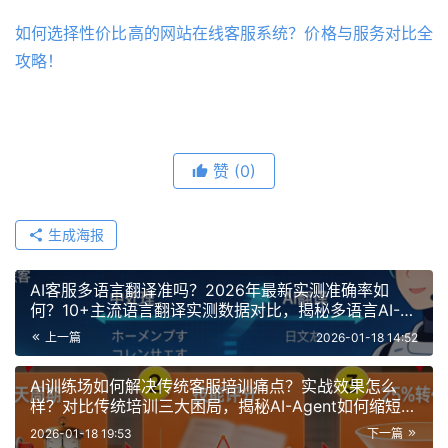
如何选择性价比高的网站在线客服系统？价格与服务对比全
攻略！
赞
(0)
生成海报
AI客服多语言翻译准吗？2026年最新实测准确率如
何？10+主流语言翻译实测数据对比，揭秘多语言AI-
Agent真实准确率与选择建议
上一篇
2026-01-18 14:52
AI训练场如何解决传统客服培训痛点？实战效果怎么
样？对比传统培训三大困局，揭秘AI-Agent如何缩短周
期、提升技能转化！
2026-01-18 19:53
下一篇