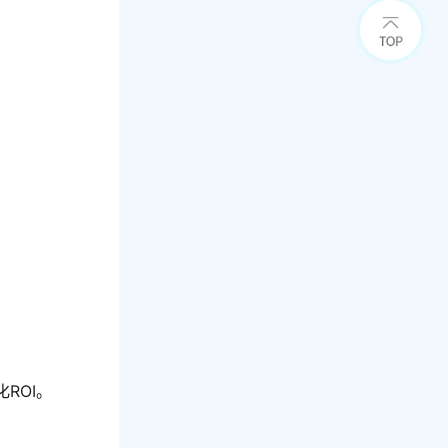
。
ROI。