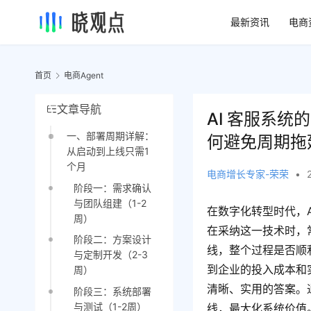
最新资讯
电商
首页
电商Agent
文章导航
AI 客服系
一、部署周期详解：
何避免周期拖
从启动到上线只需1
个月
电商增长专家-荣荣
•
阶段一：需求确认
与团队组建（1-2
在数字化转型时代，
周）
在采纳这一技术时，
阶段二：方案设计
线，整个过程是否顺
与定制开发（2-3
到企业的投入成本和
周）
清晰、实用的答案。
阶段三：系统部署
与测试（1-2周）
线，最大化系统价值