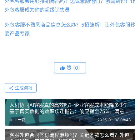
外包客服会用心推销商品吗？怎么激励他们？激励到位！让
外包客服成为你的超级销售员
外包客服不熟悉商品信息怎么办？5招破解！让外包客服秒
变产品专家
赞
(0)
生成海报
人机协同AI客服真的高效吗？企业客服成本能降多少？
基于真实数据的效率跃迁报告：响应提至75%、满意度
上涨30%！
上一篇
2026-01-08 08:48
客服外包合同签订流程麻烦吗？关键条款怎么看？外包