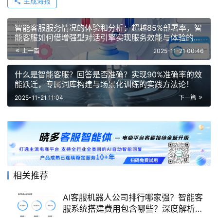
生成海报
智能客服服务情况的体验和分析：超越85%部署率，智
能客服如何借增强型对话引擎实现服务效能与体验的双
重跃迁
上一篇
2025-11-21 00:46
什么是智能客服？回答是否准确？实现90%准确率的效
能跃迁，专属词库构建与场景化训练的实践方法论！
2025-11-21 11:04
下一篇
相关推荐
AI客服机器人公司排行哪家强？智能客
服系统搭建费用包含哪些？深度解析