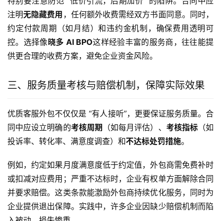
特别要注意防范 “低价引流，后期加价” 的陷阱。合同中应
注明
无隐藏费用
，任何额外收费需经双方书面同意。同时，
约定付款周期（如月结）和违约金机制，确保费用透明可
控。选择像
晓多 AI BPO
这样经验丰富的服务商，往往能提
供更合理的收费方案，避免企业资金风险。
三、服务质量考核与赔偿机制，保障实际效果
优质客服外包不仅仅是 “有人接听”，更要保证服务质量。合
同中应设立明确的
考核周期
（如每月评估）、
考核指标
（如
投诉率、转化率、满意度调查）和
不达标处罚措施
。
例如，约定如果月度满意度低于约定值，外包商需免费补时
或扣减对应费用；严重不达标时，企业有权单方面解除合同
并要求赔偿。这类条款能激励外包商持续优化服务，同时为
企业提供退出保障。实践中，许多企业因缺少赔偿机制而陷
入被动，损失惨重。