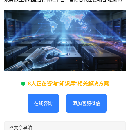
8人正在咨询“知识库”相关解决方案
在线咨询
添加客服微信
文章导航