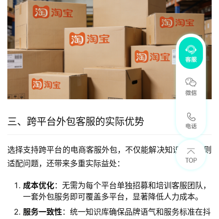
三、跨平台外包客服的实际优势
选择支持跨平台的电商客服外包，不仅能解决知识库和规则
适配问题，还带来多重实际益处：
成本优化
：无需为每个平台单独招募和培训客服团队，
一套外包服务即可覆盖多平台，显著降低人力成本。
服务一致性
：统一知识库确保品牌语气和服务标准在抖