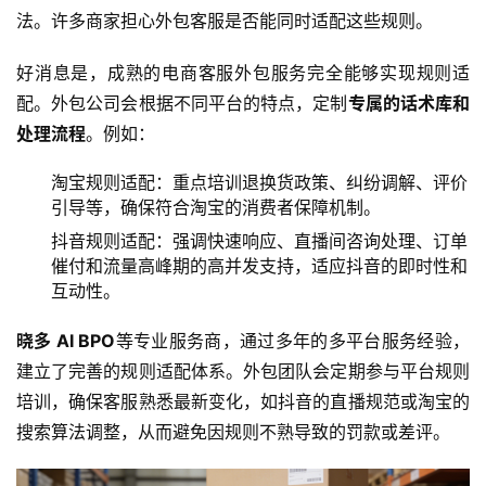
法。许多商家担心外包客服是否能同时适配这些规则。
好消息是，成熟的电商客服外包服务完全能够实现规则适
配。外包公司会根据不同平台的特点，定制
专属的话术库和
处理流程
。例如：
淘宝规则适配：重点培训退换货政策、纠纷调解、评价
引导等，确保符合淘宝的消费者保障机制。
抖音规则适配：强调快速响应、直播间咨询处理、订单
催付和流量高峰期的高并发支持，适应抖音的即时性和
互动性。
晓多 AI BPO
等专业服务商，通过多年的多平台服务经验，
建立了完善的规则适配体系。外包团队会定期参与平台规则
培训，确保客服熟悉最新变化，如抖音的直播规范或淘宝的
搜索算法调整，从而避免因规则不熟导致的罚款或差评。