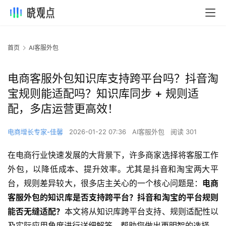
首页
AI客服外包
电商客服外包知识库支持跨平台吗？抖音淘
宝规则能适配吗？知识库同步 + 规则适
配，多店运营更高效！
电商增长专家-佳馨
2026-01-22 07:36
AI客服外包
阅读 301
在电商行业快速发展的大背景下，许多商家选择将客服工作
外包，以降低成本、提升效率。尤其是抖音和淘宝两大平
台，规则差异较大，很多店主关心的一个核心问题是：
电商
客服外包的知识库是否支持跨平台？抖音和淘宝的平台规则
能否无缝适配？
本文将从知识库跨平台支持、规则适配性以
及实际应用角度进行详细解答，帮助您做出更明智的选择。