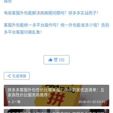
路径
电商客服外包能解决高峰期问题吗？拼多多实战例子！
客服外包能统一多平台操作吗？统一外包能省多少钱？告别
多平台客服切换乱象！
赞
(0)
生成海报
拼多多客服外包性价比哪家强？中小商家优选清单：五
家高性价比服务商推荐！
上一篇
2026-01-22 03:30