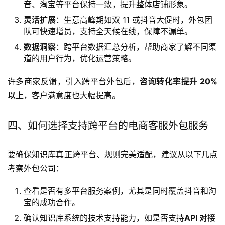
音、淘宝等平台保持一致，提升整体店铺形象。
灵活扩展
：生意高峰期如双 11 或抖音大促时，外包团
队可快速增员，支持全天候在线，保障不漏单。
数据洞察
：跨平台数据汇总分析，帮助商家了解不同渠
道的用户行为，优化运营策略。
许多商家反馈，引入跨平台外包后，
咨询转化率提升 20% 
以上
，客户满意度也大幅提高。
四、如何选择支持跨平台的电商客服外包服务
要确保知识库真正跨平台、规则完美适配，建议从以下几点
考察外包公司：
查看是否有多平台服务案例，尤其是同时覆盖抖音和淘
宝的成功合作。
确认知识库系统的技术支持能力，如是否支持
API 对接