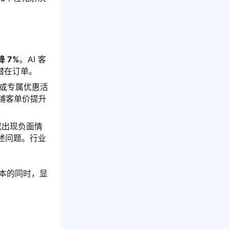
 7%
。AI 客
潜在订单。
品或专属优惠活
店铺客单价提升
或出现负面情
述问题。行业
成本的同时，显