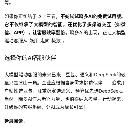
筹。
如果你正纠结于以上三者，
不妨试试晓多AI的免费试用版
。
它不仅继承了大模型的智能，还优化了多渠道交互（如微
信、APP），让客服效率翻倍
。晓多AI的出现，正让大模型
驱动客服从“能用”走向“极致”。
选择你的AI客服伙伴
大模型驱动客服的未来已来，豆包、通义和DeepSeek的较
量只是冰山一角。企业应根据自身需求挑选伙伴——追求用
户粘性选豆包，注重稳定选通义，预算优先选DeepSeek。
当然，晓多AI作为新兴力量，也值得纳入考量。行动起来，
升级你的客服系统，让AI成为增长引擎！
延展阅读：