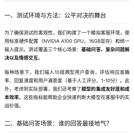
一、测试环境与方法：公平对决的舞台
为了确保测试的客观性，我们构建了一个模拟客服环境，使
用标准硬件配置（NVIDIA A100 GPU，16GB显存）和统一
输入提示。测试覆盖三个核心场景：
基础问答、复杂问题解
决以及情感交互
。
每种场景下，我们输入10组典型用户查询，评估响应准确
率、回复速度和用户满意度（基于人工评分，1-10分）。此
外，考虑到实际部署，我们还考察了
模型的集成友好度和成
本效率
。这些指标能帮助企业快速判断大模型在客服中的实
战价值。
二、基础问答场景：谁的回答最接地气？