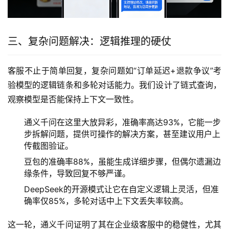
三、复杂问题解决：逻辑推理的硬仗
客服不止于简单回复，复杂问题如“订单延迟+退款争议”考
验模型的逻辑链条和多轮对话能力。我们设计了链式查询，
观察模型是否能保持上下文一致性。
通义千问在这里大放异彩，准确率高达93%，它能一步
步拆解问题，提供可操作的解决方案，甚至建议用户上
传截图验证。
豆包的准确率88%，虽能生成详细步骤，但偶尔遗漏边
缘条件，导致回复不够严谨。
DeepSeek的开源模式让它在自定义逻辑上灵活，但准
确率仅85%，多轮对话中上下文丢失率较高。
这一轮，通义千问证明了其在企业级客服中的稳健性，尤其