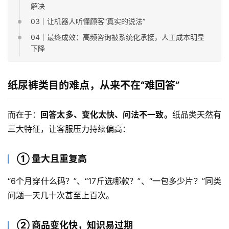
解决
03｜让机器人听懂顾客“真实的说法”
04｜最终成效：高频咨询被系统化承接，人工成本明显
下降
纸尿裤类目的难点，从来不在“难回答”
而在于：
回答太多、变化太快、
问法
不一致。
纸品类天然有
三大特征，让客服压力持续偏高：
① 量大且重复高
“6个月穿什么码？”、“17斤选哪款？”、“一包多少片？”同类
问题一天几十次甚至上百次。
② 商品变化快，知识易
过期