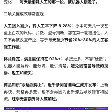
变化——
每天最消耗人工的那一段，被机器人接走了。
三项关键成效非常直观：
人工接入减少，
转人工率
下降 8.28%：
原本每天几十次甚
至上百次的尺码、片数、型号判断，都在第一轮被接住，人
工不再被反复牵扯，等于
每天至少节省20%–30%的人工客
服
工作量
；
体验稳定，
满意度
保持在 92%+：
承接更多，不靠“硬接”；
机器人能解释、能分流、能讲清楚；
避免因错答导致的
投
诉
、返工和流失；
商品知识“永远跟得上”，近千条问答自动生成并发布：
上新
再快、规格再多变，也不会再因为更新滞后导致错答和回
流，
旺季无需额外补人或
加班
。