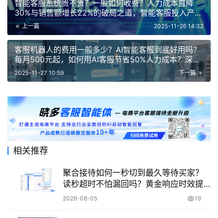
智能客服系统贵不贵？一般如何收费？人力成本直降
30%与销售额增长22%的破局之道，智能客服投入产出
比的真实数据揭秘！
上一篇
2025-11-26 14:32
客服机器人的费用一般多少？AI智能客服到底好用吗？
每月500元起，如何用AI客服节省50%人力成本？深度
解析费用构成与人机协作实战效果
2025-11-27 10:59
下一篇
相关推荐
聚合接待如何一秒切到最久等待买家？
读秒超时不怕漏回吗？黄金响应时效提
升40%！
2026-08-05
19