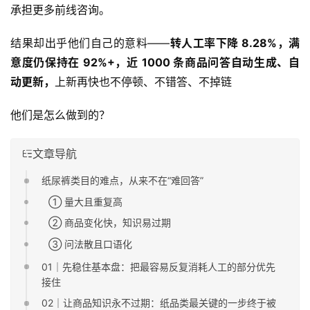
承担更多前线咨询。
结果却出乎他们自己的意料——
转人工率
下降 8.28%，
满
意度
仍保持在 92%+，近 1000 条商品问答自动生成、自
动更新，
上新再快也不停顿、不错答、不掉链
他们是怎么做到的？
文章导航
纸尿裤类目的难点，从来不在“难回答”
① 量大且重复高
② 商品变化快，知识易过期
③ 问法散且口语化
01｜先稳住基本盘：把最容易反复消耗人工的部分优先
接住
02｜让商品知识永不过期：纸品类最关键的一步终于被