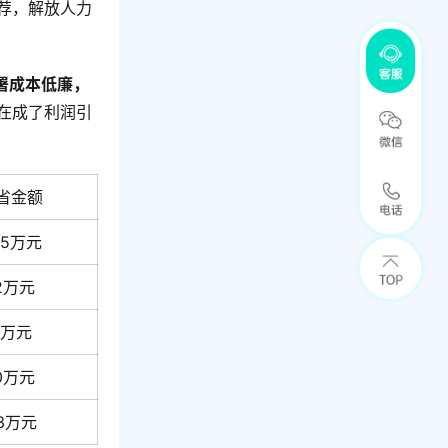
推荐，解放人力
署成本低廉，
在成了利润引
省金额
7.5万元
2万元
4万元
0万元
3万元