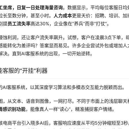
工坐席，日复一日处理海量咨询
。数据显示，平均每位客服日均
拉长至数分钟，甚至小时。
人力成本
更是天价：招聘、培训、加
别提
员工流失率
高达30%，企业像在“养兵”而非“打仗”。
侵蚀利润，还让客户流失率飙升。试想，客户在凌晨3点下单，
感能转化为差评吗？答案显而易见。许多企业尝试外包或增加人
解决。直到AI客服系统的出现，一切开始逆转。
能客服的“开挂”利器
先的AI客服系统，以其深度学习算法和多模态交互能力脱颖而出。
图，从文本、语音到图像，一网打尽。不同于市面上的浅层聊天
情感识别功能
，能像真人一样“读心”，精准捕捉客户情绪。
电商平台引入晓多AI后，客服响应速度从平均5分钟缩短至3秒。