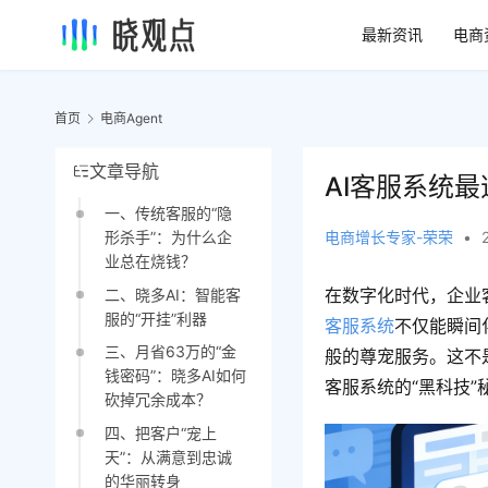
最新资讯
电商
首页
电商Agent
文章导航
AI客服系统
一、传统客服的“隐
电商增长专家-荣荣
•
形杀手”：为什么企
业总在烧钱？
在数字化时代，企业
二、晓多AI：智能客
服的“开挂”利器
客服系统
不仅能瞬间
三、月省63万的“金
般的尊宠服务。这不
钱密码”：晓多AI如何
客服系统的“黑科技
砍掉冗余成本？
四、把客户“宠上
天”：从满意到忠诚
的华丽转身