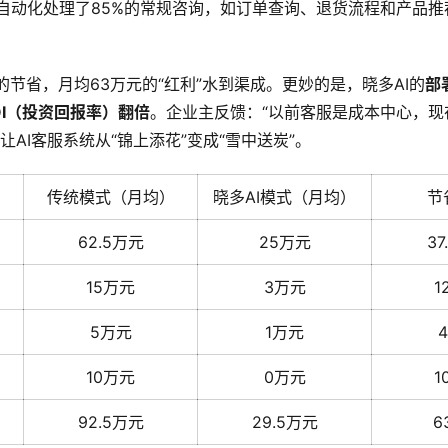
统自动化处理了85%的常规咨询，如订单查询、退货流程和产品
节省，月均63万元的“红利”水到渠成。更妙的是，晓多AI的
部
OI（投资回报率）翻倍
。企业主反馈：“以前客服是成本中心，现
让AI客服系统从“锦上添花”变成“雪中送炭”。
传统模式（月均）
晓多AI模式（月均）
节
62.5万元
25万元
3
15万元
3万元
1
5万元
1万元
10万元
0万元
1
92.5万元
29.5万元
6