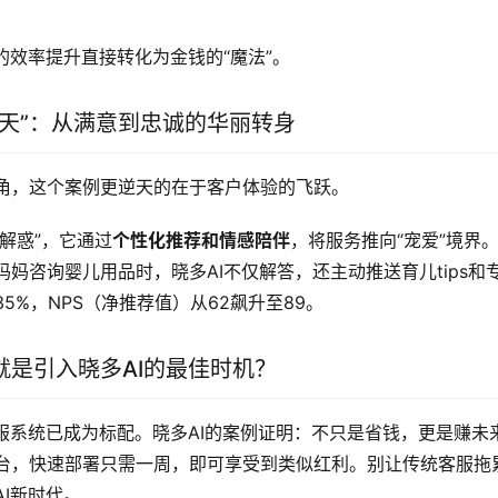
的效率提升直接转化为金钱的“魔法”。
上天”：从满意到忠诚的华丽转身
角，这个案例更逆天的在于客户体验的飞跃。
疑解惑”，它通过
个性化推荐和情感陪伴
，将服务推向“宠爱”境界
妈咨询婴儿用品时，晓多AI不仅解答，还主动推送育儿tips和
5%，NPS（净推荐值）从62飙升至89。
就是引入晓多AI的最佳时机？
客服系统已成为标配。晓多AI的案例证明：不只是省钱，更是赚未
台，快速部署只需一周，即可享受到类似红利。别让传统客服拖
I新时代。