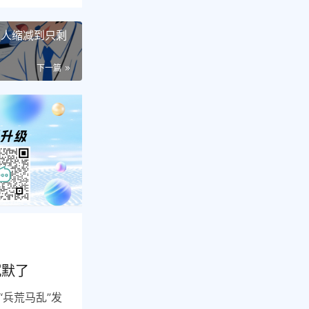
2人缩减到只剩
下一篇
沉默了
兵荒马乱”发