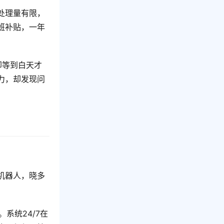
处理量有限，
班补贴，一年
却等到白天才
力，却发现问
机器人，晓多
系统24/7在