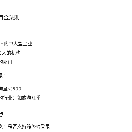
黄金法则
：
0+的中大型企业
0人的机构
的部门
景
：
量＜500
的行业：如旅游旺季
点
义
：是否支持跨终端登录