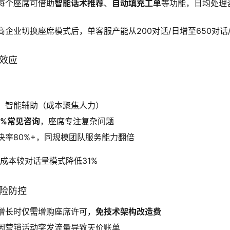
每个座席可借助
智能话术推荐
、
自动填充工单
等功能，日均处理
商企业切换座席模式后，单客服产能从200对话/日增至650对话
减效应
，智能辅助（成本聚焦人力）
0%常见咨询
，座席专注复杂问题
决率80%+，同规模团队服务能力翻倍
成本较对话量模式降低31%
风险防控
增长时仅需增购座席许可，
免技术架构改造费
因营销活动突发流量导致天价账单