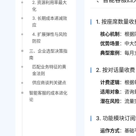
一、智能客服四
2. 资源利用率最大
化
3. 长期成本递减效
1. 按座席数量收
应
核心机制
：根据
4. 扩展弹性与风险
防控
优势场景
：中大
三、企业选型决策指
典型案例
：每月
南
匹配业务特征的黄
2. 按对话量收费
金法则
计费逻辑
：根据
供应商谈判关键点
适用对象
：咨询
智能客服的成本进化
论
潜在风险
：流量
3. 功能模块订
运作方式
：基础