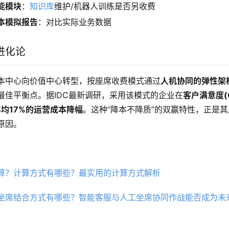
能模块
：
知识库
维护/机器人训练是否另收费
本模拟报告
：对比实际业务数据
进化论
本中心向价值中心转型，按座席收费模式通过
人机协同的弹性架
最佳平衡点。据IDC最新调研，采用该模式的企业在
客户满意度(
年均17%的运营成本降幅
。这种“降本不降质”的双赢特性，正是
原因。
算？计算方式有哪些？最实用的计算方式解析
坐席结合方式有哪些？智能客服与人工坐席协同作战能否成为未