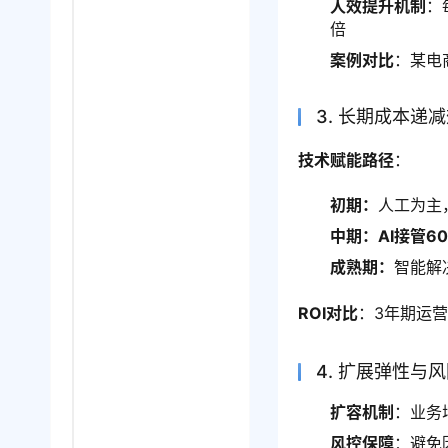
人效提升机制
：
倍
案例对比
：某电
3. 长期成本递
技术赋能路径
：
初期：
人工为主
中期：AI接管6
成熟期：
智能解
ROI对比
：3年期运营
4. 扩展弹性与
扩容机制
：业务
风控保障
：避免