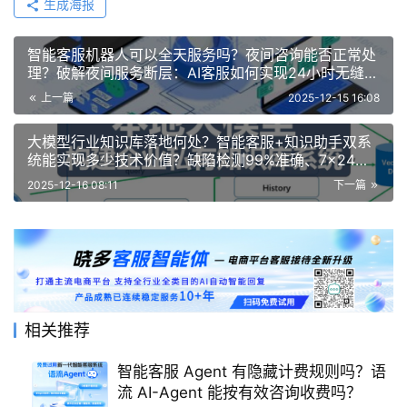
生成海报
智能客服机器人可以全天服务吗？夜间咨询能否正常处
理？破解夜间服务断层：AI客服如何实现24小时无缝应
答，终结客户等待焦虑！
上一篇
2025-12-15 16:08
大模型行业知识库落地何处？智能客服+知识助手双系
统能实现多少技术价值？缺陷检测99%准确、7×24小
时数字智库：三大核心场景重构企业生产力
2025-12-16 08:11
下一篇
相关推荐
智能客服 Agent 有隐藏计费规则吗？语
流 AI-Agent 能按有效咨询收费吗？