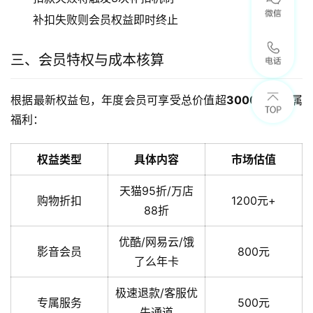
补扣失败则会员权益即时终止
三、会员特权与成本核算
根据最新权益包，年度会员可享受总价值超
3000元
的专属
福利：
权益类型
具体内容
市场估值
天猫95折/万店
购物折扣
1200元+
88折
优酷/网易云/饿
影音会员
800元
了么年卡
极速退款/客服优
专属服务
500元
先通道