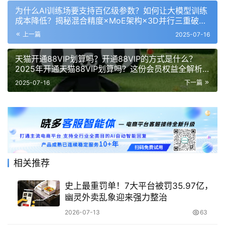
为什么AI训练场要支持百亿级参数？如何让大模型训练
成本降低？揭秘混合精度×MoE架构×3D并行三重破局
术与DeepSeek实战效能！
上一篇
2025-07-16
天猫开通88VIP划算吗？开通88VIP的方式是什么？
2025年开通天猫88VIP划算吗？这份会员权益全解析
助你省出全年生活费！
2025-07-16
下一篇
相关推荐
史上最重罚单！7大平台被罚35.97亿，
幽灵外卖乱象迎来强力整治
2026-07-13
63