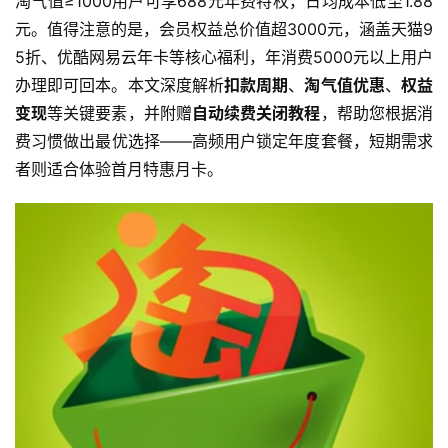
淘气值≥1000用户可享688元年费特权，日均成本低至1.88
元。值得注意的是，会员权益总价值超3000元，涵盖天猫9
5折、优酷网易云年卡等核心福利，年消费5000元以上用户
办理即可回本。本文深度解析
扣款周期
、
淘气值优惠
、
权益
变现
等关键要素，并附赠
自动续费关闭教程
，帮助您根据消
费习惯做出最优选择——高频用户锁定年度套餐，短期需求
者则适合体验首月特惠月卡。