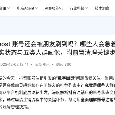
资讯
电商Agent
AI客服外包
行业科普
技术洞察
host 账号还会被朋友刷到吗？哪些人会急
实状态与五类人群画像，附前置清理关键
2025-12-02 12:41
•
最新资讯
•
阅读 860
要的今天，抖音账号注销引发的
“数字幽灵”
问题备受关注。当用
是否会像幽灵般继续存在于好友的推荐列表中？
究竟是哪些人群
将从平台机制底层逻辑出发，深度解析抖音注销后的账号状态变
像，通过厘清注销流程中的关键环节，帮助您
全面理解账号注销
的账号管理决策。