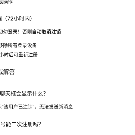
成操作
理（72小时内）
切勿登录！否则
自动取消注销
移除所有登录设备
2小时后可重新注册
威解答
友聊天框会显示什么？
”该用户已注销”，无法发送新消息
机号能二次注册吗？