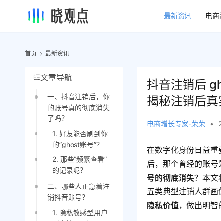
最新资讯
电商
首页
最新资讯
文章导航
抖音注销后 g
一、抖音注销后，你
揭秘注销后真
的账号真的彻底消失
了吗？
电商增长专家-荣荣
•
1. 好友能否刷到你
的”ghost账号”？
在数字化身份日益重
2. 那些”频繁查看”
后，那个曾经的账号
的记录呢？
号的彻底消失
？本文
二、哪些人正急着注
五类典型注销人群画
销抖音账号？
隐私价值
，做出明智
1. 隐私敏感型用户