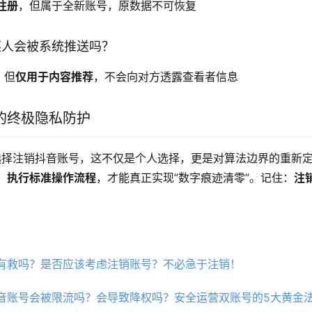
注册
，但属于全新账号，原数据不可恢复
某人会被系统推送吗？
，但
仅用于内容推荐
，不会向对方透露查看者信息
的终极隐私防护
户选择注销抖音账号，这不仅是个人选择，更是对算法边界的重新
、执行标准操作流程
，才能真正实现”数字痕迹清零”。记住：
注
。
有救吗？是否应该考虑注销账号？不必急于注销！
音账号会被限流吗？会导致降权吗？安全运营双账号的5大黄金