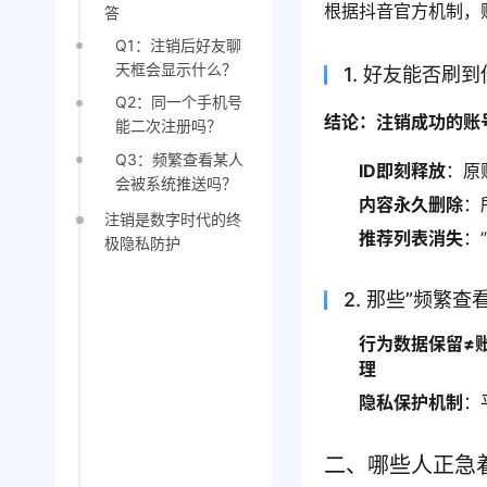
根据抖音官方机制，
答
Q1：注销后好友聊
天框会显示什么？
1. 好友能否刷到
Q2：同一个手机号
结论：注销成功的账
能二次注册吗？
Q3：频繁查看某人
ID即刻释放
：原
会被系统推送吗？
内容永久删除
：
注销是数字时代的终
推荐列表消失
：
极隐私防护
2. 那些”频繁查
行为数据保留≠
理
隐私保护机制
：
二、哪些人正急