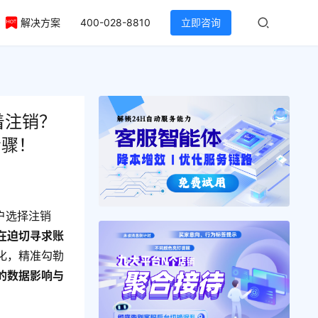
解决方案
400-028-8810
立即咨询
着注销？
步骤！
户选择注销
在迫切寻求账
化，精准勾勒
的数据影响与