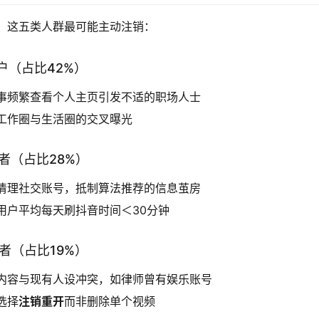
，这五类人群最可能主动注销：
用户（占比42%）
事频繁查看个人主页引发不适的职场人士
工作圈与生活圈的交叉曝光
义者（占比28%）
清理社交账号，抵制算法推荐的信息茧房
用户平均每天刷抖音时间＜30分钟
阻者（占比19%）
内容与现有人设冲突，如律师曾有娱乐账号
选择
注销重开
而非删除单个视频