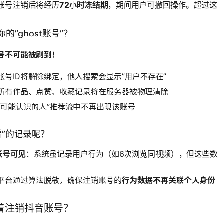
账号注销后将经历
72小时冻结期
，期间用户可撤回操作。超过这
你的”ghost账号”？
号不可能被刷到！
账号ID将解除绑定，他人搜索会显示”用户不存在”
所有作品、点赞、收藏记录将在服务器被物理清除
”可能认识的人”推荐流中不再出现该账号
看”的记录呢？
账号可见
：系统虽记录用户行为（如6次浏览同视频），但这些数
平台通过算法脱敏，确保注销账号的
行为数据不再关联个人身份
着注销抖音账号？