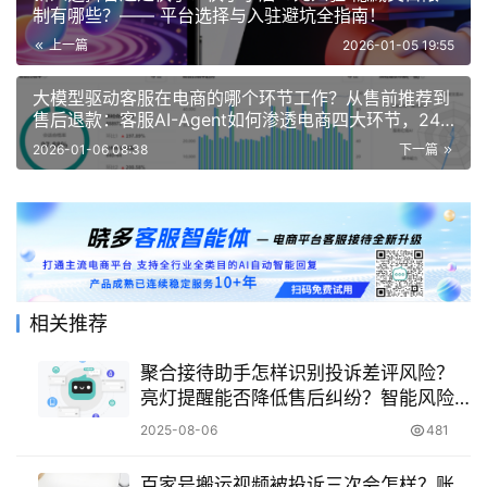
制有哪些？—— 平台选择与入驻避坑全指南！
上一篇
2026-01-05 19:55
大模型驱动客服在电商的哪个环节工作？从售前推荐到
售后退款：客服AI-Agent如何渗透电商四大环节，24
小时驱动增长
2026-01-06 08:38
下一篇
相关推荐
聚合接待助手怎样识别投诉差评风险？
亮灯提醒能否降低售后纠纷？智能风险
识别＋三色亮灯机制，打造98%精准防
2025-08-06
481
御的聚合接待系统！
百家号搬运视频被投诉三次会怎样？账