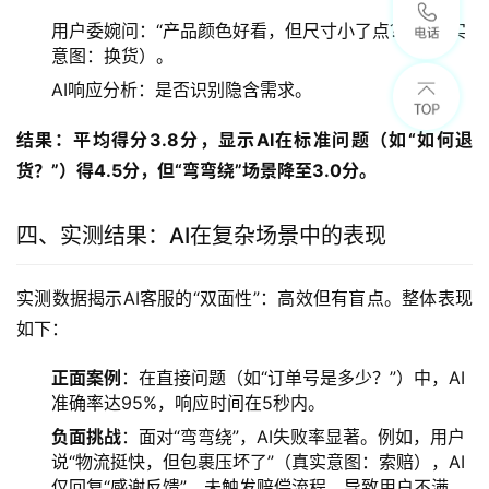
用户委婉问：“产品颜色好看，但尺寸小了点？”（真实
意图：换货）。
AI响应分析：是否识别隐含需求。
结果：平均得分3.8分，显示AI在标准问题（如“如何退
货？”）得4.5分，但“弯弯绕”场景降至3.0分。
四、实测结果：AI在复杂场景中的表现
实测数据揭示AI客服的“双面性”：高效但有盲点。整体表现
如下：
正面案例
：在直接问题（如“订单号是多少？”）中，AI
准确率达95%，响应时间在5秒内。
负面挑战
：面对“弯弯绕”，AI失败率显著。例如，用户
说“物流挺快，但包裹压坏了”（真实意图：索赔），AI
仅回复“感谢反馈”，未触发赔偿流程，导致用户不满。