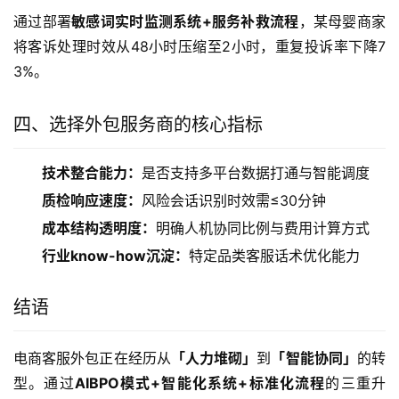
通过部署
敏感词实时监测系统+服务补救流程
，某母婴商家
将客诉处理时效从48小时压缩至2小时，重复投诉率下降7
3%。
四、选择外包服务商的核心指标
技术整合能力：
是否支持多平台数据打通与智能调度
质检响应速度：
风险会话识别时效需≤30分钟
成本结构透明度：
明确人机协同比例与费用计算方式
行业know-how沉淀：
特定品类客服话术优化能力
结语
电商客服外包正在经历从
「人力堆砌」
到
「智能协同」
的转
型。通过
AIBPO模式+智能化系统+标准化流程
的三重升