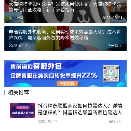
天猫购物卡如何兑换？又该如何使用呢？天猫购物卡兑
换与使用全攻略｜新手必看指南
上一篇
2025-08-21
电商客服外包服务：如何实现成本效益最大化？成本直
降70%！电商客服外包的降本增效秘籍
2025-08-21
下一篇
相关推荐
抖音精选联盟商家如何拉黑达人？详情
是怎样的？抖音精选联盟商家拉黑达人
操作全解析
2025-06-11
2.6K