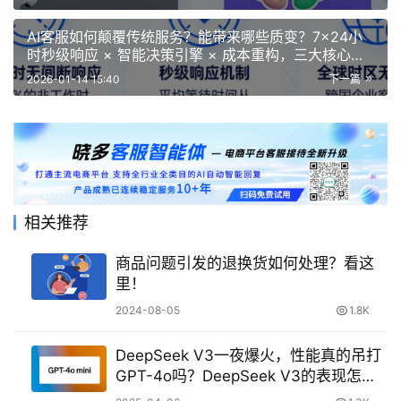
AI客服如何颠覆传统服务？能带来哪些质变？7×24小
时秒级响应 × 智能决策引擎 × 成本重构，三大核心突
破重塑客服新范式
2026-01-14 15:40
下一篇
相关推荐
商品问题引发的退换货如何处理？看这
里！
2024-08-05
1.8K
DeepSeek V3一夜爆火，性能真的吊打
GPT-4o吗？DeepSeek V3的表现怎么
样？