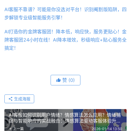
AI客服不靠谱？可能是你没选对平台！识别阉割版陷阱，四
步解锁专业级智能服务引擎！
AI打造你的金牌客服团！降本低，响应快，服务更贴心！金
牌客服团24小时在线！AI降本增效，秒级响应+贴心服务全
搞定！
赞
(0)
生成海报
AI客服如何识别用户情绪？情感算法怎么应用？情绪捕
捉与智能响应的实战融合：情感算法驱动客服体验升级
的核心路径
上一篇
2026-01-14 13:50