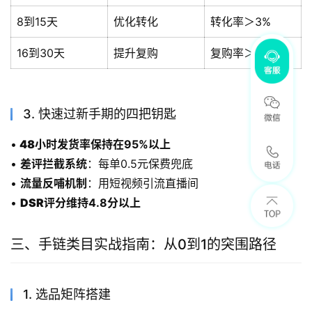
8到15天
优化转化
转化率＞3%
16到30天
提升复购
复购率＞15%
3. 快速过新手期的四把钥匙
•
48小时发货率
保持在95%以上
• 
差评拦截系统
：每单0.5元保费兜底
• 
流量反哺机制
：用短视频引流直播间
• 
DSR评分
维持4.8分以上
三、手链类目实战指南：从0到1的突围路径
1. 选品矩阵搭建