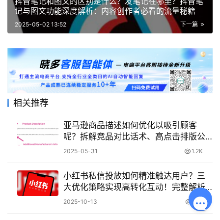
抖音笔记和图文的区别是什么？发笔记在哪里？抖音笔
记与图文功能深度解析：内容创作者必看的流量秘籍
2025-05-02 13:52
下一篇
相关推荐
亚马逊商品描述如何优化以吸引顾客
呢？拆解竞品对比话术、高点击排版公
式与故事化文案，从关键词收割到引起
2025-05-31
1.2K
情感共鸣的转化密码！
小红书私信投放如何精准触达用户？三
大优化策略实现高转化互动！完整解析
小红书私信投放的实操方法与效果提升
2025-10-13
614
路径！