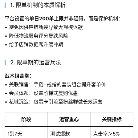
1. 限单机制的本质解析
平台设置的
单日200单上限
并非阻碍，而是保护机制：
• 避免因供应链断裂导致大规模退款
• 降低物流服务评分暴跌风险
• 给予店铺数据爬升缓冲期
2. 限单期的运营兵法
战术组合拳：
• 关联销售：手链+戒指的套装组合提升客单价
• 会员体系：设置阶梯式复购优惠
• 私域沉淀：包裹卡引流至粉丝群做长效运营
阶段
运营重心
关键指标
1到7天
测试爆款
点击率＞5%