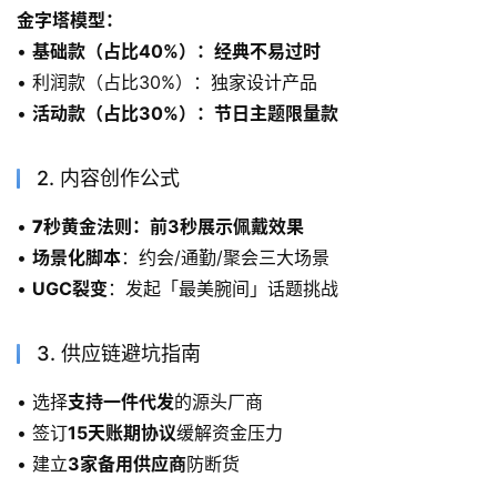
金字塔模型：
• 
基础款（占比40%）：经典不易过时
• 利润款（占比30%）：独家设计产品
• 
活动款（占比30%）：节日主题限量款
2. 内容创作公式
• 
7秒黄金法则
：前3秒展示佩戴效果
• 
场景化脚本
：约会/通勤/聚会三大场景
• 
UGC裂变
：发起「最美腕间」话题挑战
3. 供应链避坑指南
• 选择
支持一件代发
的源头厂商
• 签订
15天账期协议
缓解资金压力
• 建立
3家备用供应商
防断货