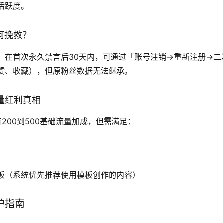
活跃度。
如何挽救？
，在首次永久禁言后30天内，可通过「账号注销→重新注册→二
赞、收藏），但原粉丝数据无法继承。
流量红利真相
200到500基础流量加成，但需满足：
板（系统优先推荐使用模板创作的内容）
护指南