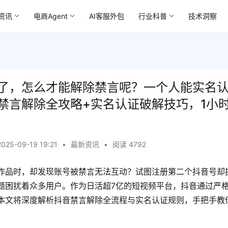
资讯
电商Agent
AI客服外包
行业科普
技术洞察
了，怎么才能解除禁言呢？一个人能实名
禁言解除全攻略+实名认证破解技巧，1小
2025-09-19 19:21
•
最新资讯
•
阅读 4792
作品时，却发现账号被禁言无法互动？试图注册第二个抖音号却
题困扰着众多用户。作为日活超7亿的短视频平台，抖音通过严
本文将深度解析抖音禁言解除全流程与实名认证规则，手把手教