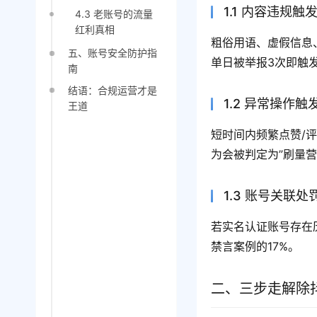
1.1 内容违规
4.3 老账号的流量
红利真相
粗俗用语、虚假信息
五、账号安全防护指
单日被举报3次即触
南
结语：合规运营才是
1.2 异常操作触
王道
短时间内频繁点赞/
为会被判定为”刷量营
1.3 账号关联处
若实名认证账号存在
禁言案例的17%。
二、三步走解除