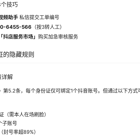
3个技巧
视频助手
私信提交工单编号
0-6455-566
（按3转人工）
「抖店服务市场」
购买加急审核服务
证的隐藏规则
策详解
》第5.2条，每个身份证仅可绑定1个抖音账号。但通过以下方式
认证（需本人在场刷脸）
个子账号
（封号率超89%）