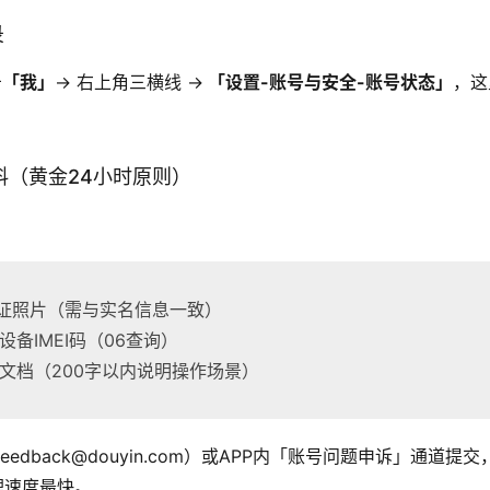
录
击
「我」
→ 右上角三横线 →
 「设置-账号与安全-账号状态」
，这
。
材料（黄金24小时原则）
身份证照片（需与实名信息一致）
册设备IMEI码（06查询）
说明文档（200字以内说明操作场景）
edback@douyin.com）或APP内「账号问题申诉」通道提
理速度最快。