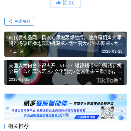
赞
(0)
生成海报
就代发礼品网，杨议老师炮轰郭德纲，他真是相声大师
吗？杨议直播炮轰动机深挖×纲丝纲大战生态图鉴×大
师资格三重拷问！
上一篇
2025-08-25
美国人为何舍不得离开TikTok？短视频带来的赚钱新机
会是什么？算法沉迷×文化引力×创富生态三重加持，
GMV逆势增长揭秘短视频经济新法则！
2025-08-25
下一篇
相关推荐