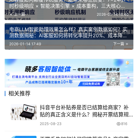
时秒级响应 × 智能决策引擎 × 成本重构，三大核心突
破重塑客服新范式
上一篇
2026-01-14 15:40
电商LLM智能助理效果怎么样？真实案例数据如何？实
测数据揭秘：AI客服如何将转化率提升20%、成本降低
50%
2026-01-14 17:49
下一篇
相关推荐
抖音平台补贴券是否已结算给商家？补
贴的真正含义是什么？揭秘开票结算规
则与平台吸引流量、扶持商家的深层逻
2025-08-23
816
辑！