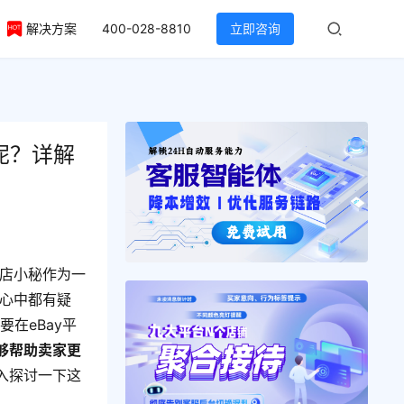
解决方案
400-028-8810
立即咨询
呢？详解
！
而店小秘作为一
家心中都有疑
要在eBay平
够帮助卖家更
入探讨一下这