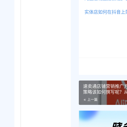
实体店如何在抖音上
速卖通店铺营销推广
策略该如何撰写呢？
策略撰写，全面解析
上一篇