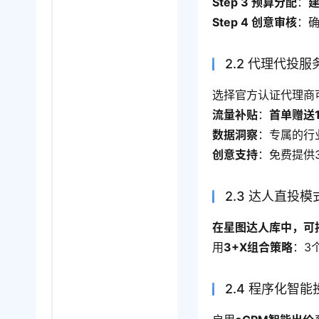
Step 3 预算分配
：
Step 4 创意审核
：
2.2 代理代投服
选择官方认证代理商
流量补贴
：
首单赠送
数据洞察
：专属的行
创意支持
：免费提供
2.3 达人直投模
在星图达人库中，可
用
3+X组合策略
：3
2.4 程序化智能