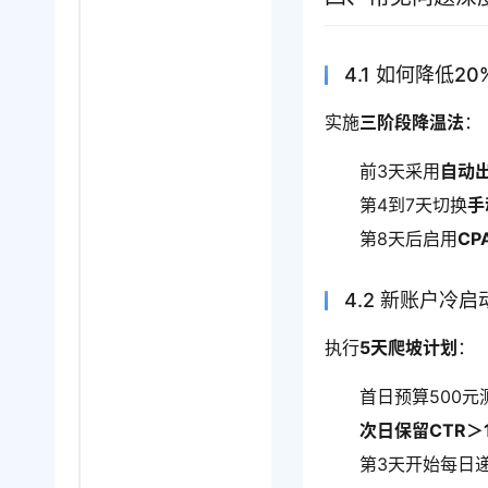
4.1 如何降低2
实施
三阶段降温法
：
前3天采用
自动
第4到7天切换
手
第8天后启用
CP
4.2 新账户冷
执行
5天爬坡计划
：
首日预算500元
次日保留CTR＞
第3天开始每日递