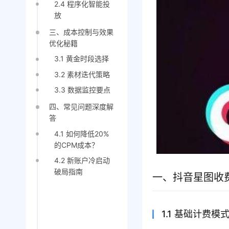
2.4 程序化智能投
放
三、成本控制与效果
优化秘籍
3.1 黄金时段选择
3.2 素材迭代策略
3.3 数据监控要点
四、常见问题深度解
答
4.1 如何降低20%
的CPM成本？
4.2 新账户冷启动
破局指南
一、抖音星图收
1.1 基础计费模