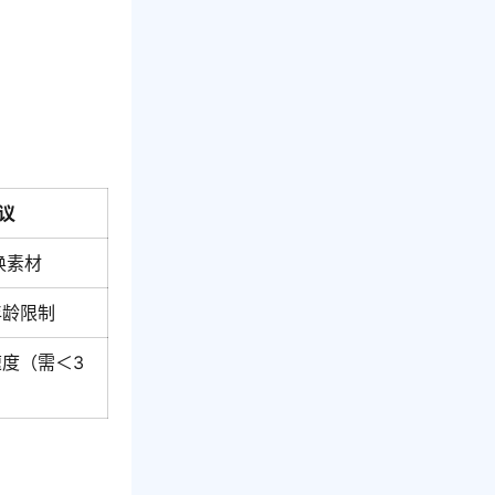
议
换素材
年龄限制
度（需＜3