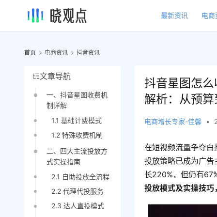
最新资讯
电商
首页
电商资讯
抖音资讯
文章导航
抖音星图怎么
一、抖音星图收费机
解析：从预算
制详解
1.1 基础计费模式
电商增长专家-佳馨
•
1.2 特殊收费机制
在短视频流量争夺白
二、四大主流投放方
投放策略已成为广告
式实操指南
长220%，但仍有6
2.1 自助投放全流程
投放模式及实操技巧
2.2 代理代投服务
2.3 达人直投模式