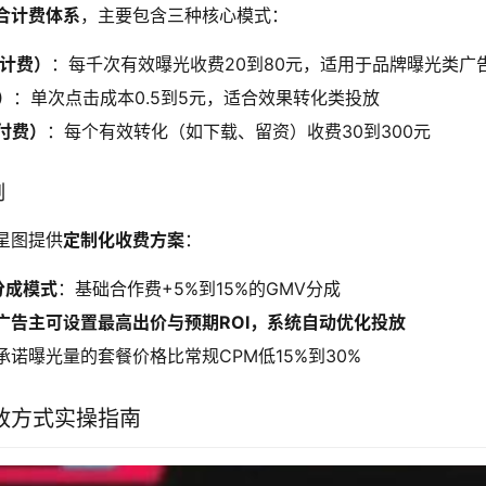
合计费体系
，主要包含三种核心模式：
光计费）
：每千次有效曝光收费20到80元，适用于品牌曝光类广
）
：单次点击成本0.5到5元，适合效果转化类投放
付费）
：每个有效转化（如下载、留资）收费30到300元
制
星图提供
定制化收费方案
：
分成模式
：基础合作费+5%到15%的GMV分成
广告主可设置最高出价与预期ROI，系统自动优化投放
承诺曝光量的套餐价格比常规CPM低15%到30%
放方式实操指南