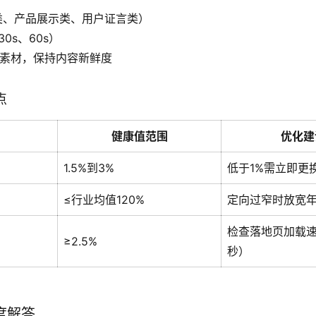
类、产品展示类、用户证言类）
0s、60s）
的素材，保持内容新鲜度
点
健康值范围
优化建
1.5%到3%
低于1%需立即更
≤行业均值120%
定向过窄时放宽
检查落地页加载速
≥2.5%
秒）
度解答