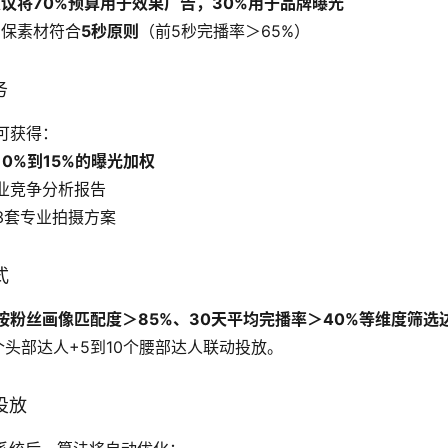
建议将70%预算用于效果广告，30%用于品牌曝光
确保素材符合
5秒原则
（前5秒完播率＞65%）
务
可获得：
10%到15%的曝光加权
业竞争分析报告
3套专业拍摄方案
式
按粉丝画像匹配度＞85%、30天平均完播率＞40%等维度筛选
个头部达人+5到10个腰部达人联动投放。
投放