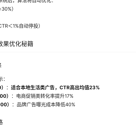
系统后，算法将自动优化：
30%）
TR＜1%自动停投）
效果优化秘籍
择
示：
0）
：
适合本地生活类广告，CTR高出均值23%
:00）
：电商促销类转化率提升17%
:00）
：品牌广告曝光成本降低40%
略