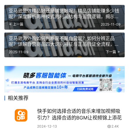
亚马逊是做精品好还是铺货好呢？精品店铺能赚多少钱
呢？深度解析两种模式的利润结构与运营逻辑，揭示精
品店铺利润率的关键要素！
上一篇
2025-11-09
亚马逊海外购如何判断是不是自营呢？如何分辨正品
呢？详解自营商品四大识别特征与正品验证全流程，从
页面标识到防伪查询的完整指南！
2025-11-09
下一篇
相关推荐
快手如何选择合适的音乐来增加视频吸
引力？选择合适的BGM让视频锦上添花
2024-12-13
2.4K