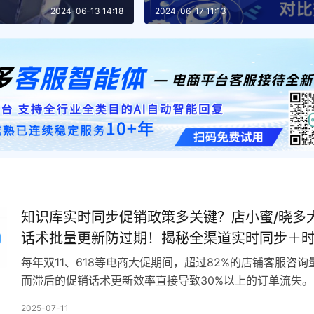
2024-06-13 14:18
2024-06-17 11:13
知识库实时同步促销政策多关键？店小蜜/晓多
话术批量更新防过期！揭秘全渠道实时同步＋
能管理，大促订单流失直降30%！
每年双11、618等电商大促期间，超过82%的店铺客服咨询
而滞后的促销话术更新效率直接导致30%以上的订单流失
逐条修改「满减规则」「发货时效」时，竞争…
2025-07-11