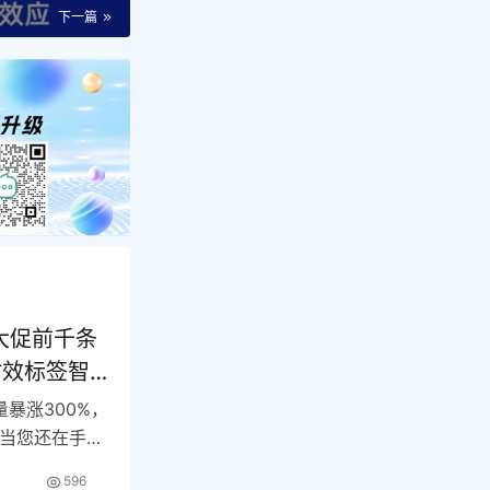
下一篇
大促前千条
时效标签智
量暴涨300%，
。当您还在手工
596