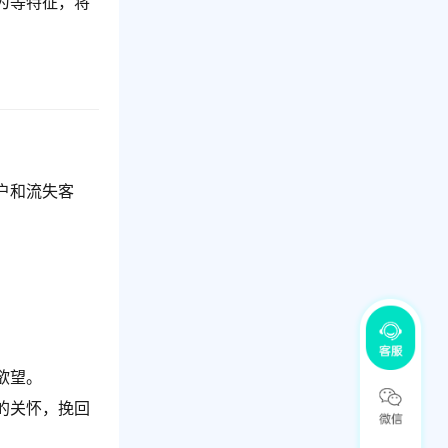
为等特征，将
户和流失客
。
欲望。
的关怀，挽回