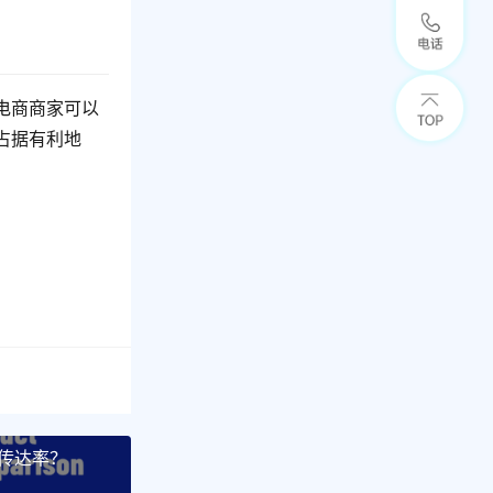
电商商家可以
占据有利地
传达率？