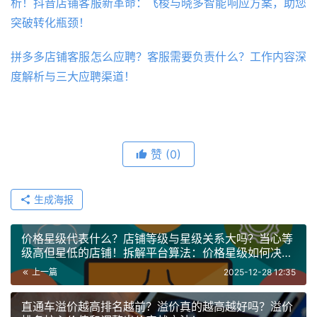
析！抖音店铺客服新革命：飞梭与晓多智能响应方案，助您
突破转化瓶颈！
拼多多店铺客服怎么应聘？客服需要负责什么？工作内容深
度解析与三大应聘渠道！
赞
(0)
生成海报
价格星级代表什么？店铺等级与星级关系大吗？当心等
级高但星低的店铺！拆解平台算法：价格星级如何决定
店铺等级与流量
上一篇
2025-12-28 12:35
直通车溢价越高排名越前？溢价真的越高越好吗？溢价