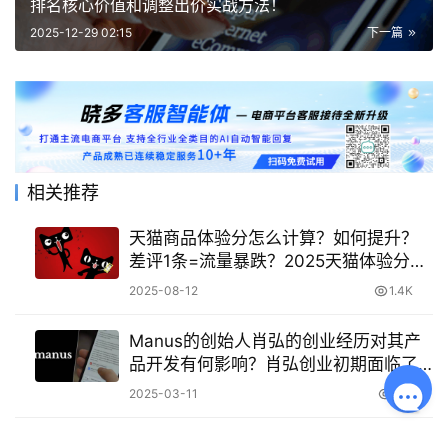
排名核心价值和调整出价实战方法！
2025-12-29 02:15
下一篇
相关推荐
天猫商品体验分怎么计算？如何提升？
差评1条=流量暴跌？2025天猫体验分最
新算法曝光，5招迅速提升（附避坑指
2025-08-12
1.4K
南）！
Manus的创始人肖弘的创业经历对其产
品开发有何影响？肖弘创业初期面临了
什么难题？
2025-03-11
891