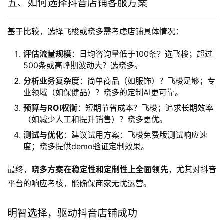
五、如何选择抖音店铺客服方案
基于比较，选择飞梭或晓多需考虑店铺具体情况：
评估流量规模
：日均咨询量低于100条？选飞梭；超过
500条或高峰期波动大？选晓多。
分析业务复杂度
：简单商品（如服饰）？飞梭足够；专
业领域（如保健品）？晓多的定制AI更可靠。
预算与ROI权衡
：短期节省成本？飞梭；追求长期效率
（如减少人工和提升销售）？晓多更优。
测试与优化
：建议试用方案：飞梭免费版测试响应速
度；晓多提供demo验证定制效果。
最终，
晓多方案在稳定性和定制性上全面领先
，尤其对抖音
平台的响应考核，能确保商家无忧运营。
明智选择，驱动抖音店铺成功