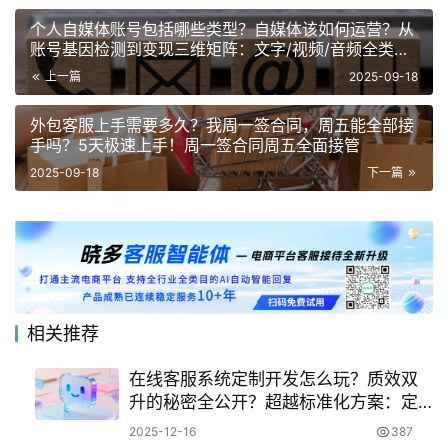
个人自媒体账号包括哪些类型？自媒体该如何运营？从
账号基因检测到变现三维矩阵：文字/视频/音频全类型
拆解×百万播放实操指南！
上一篇
2025-09-18
外包客服上手需要多久？我周一签合同，周五能全部接
手吗？5天极速上手！周一签合同周五全面接管
2025-09-18
下一篇
相关推荐
在线客服系统定制开发怎么玩？质效双
升的秘密全公开？超越标准化方案：定
制开发作为破局关键，如何以AI处理
2025-12-16
387
60%咨询实现服务基因重构