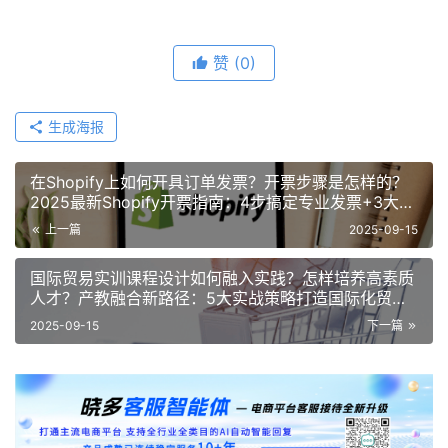
赞
(0)
生成海报
在Shopify上如何开具订单发票？开票步骤是怎样的？
2025最新Shopify开票指南：4步搞定专业发票+3大进
阶技巧！
上一篇
2025-09-15
国际贸易实训课程设计如何融入实践？怎样培养高素质
人才？产教融合新路径：5大实战策略打造国际化贸易
精英！
2025-09-15
下一篇