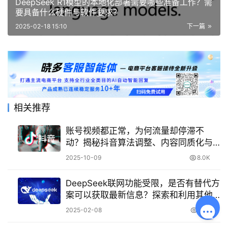
DeepSeek R1模型的本地化部署需要哪些准备工作？需
要具备什么硬件与软件要求？
2025-02-18 15:10
下一篇
相关推荐
账号视频都正常，为何流量却停滞不
动？揭秘抖音算法调整、内容同质化与
推广不足背后的流量困局！
2025-10-09
8.0K
DeepSeek联网功能受限，是否有替代方
案可以获取最新信息？探索和利用其他
替代方案
2025-02-08
1.3K