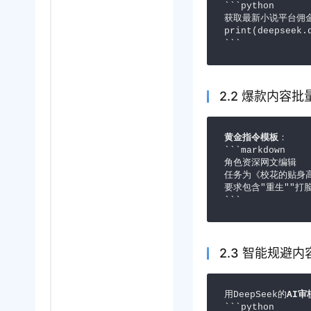
```python
获取最新小说平台佣
print(deepsee
```
2.2 爆款内容
黄金指令模板
：

```markdown

角色资深网文编辑

任务为《校花的贴身高
要求包含"重生""打脸
```
2.3 智能规避
用DeepSeek的
AI审
```python