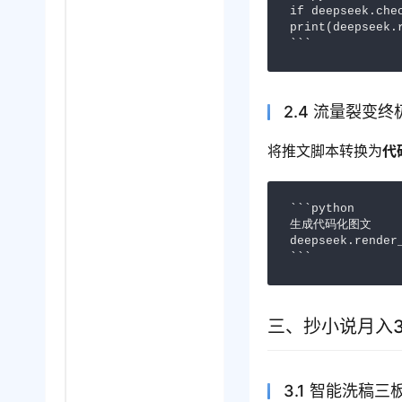
if deepseek.che
print(deepseek
```
2.4 流量裂变
将推文脚本转换为
代
```python

生成代码化图文

deepseek.rende
```
三、抄小说月入
3.1 智能洗稿三