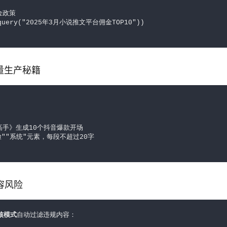
金政策
k.query("2025年3月小说推文平台佣金TOP10"))
批量生产秘籍
手》生成10个抖音爆款开场

""系统"元素，每段不超过20字

内容风险
核模式
自动过滤违规内容：