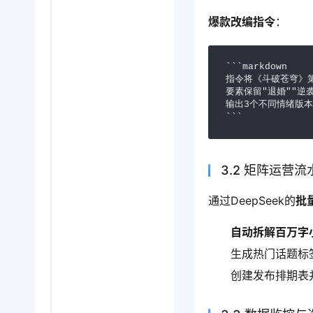
爆款改编指令
：
```markdown

指令将《斗破苍穹》第
要素保留"退婚""逆
输出3个不同情绪版本
```
3.2 矩阵运营流
通过DeepSeek的
批
自动拆解百万字
生成热门话题标
创建发布排期表