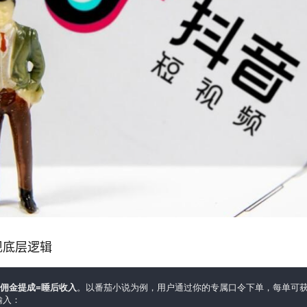
变现底层逻辑
+佣金提成=睡后收入
。以番茄小说为例，用户通过你的专属口令下单，每单可获
输入：