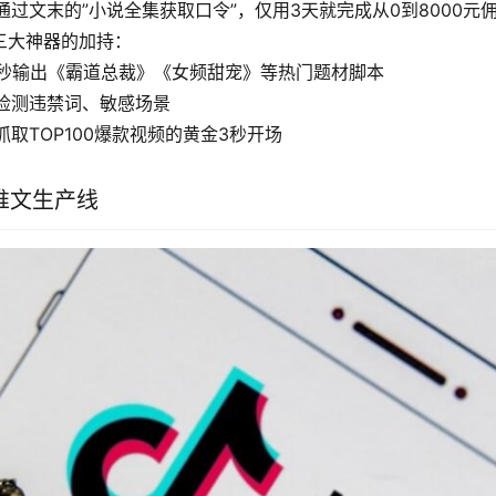
通过文末的”小说全集获取口令”，仅用3天就完成从0到8000元
k三大神器的加持：
0秒输出《霸道总裁》《女频甜宠》等热门题材脚本
检测违禁词、敏感场景
抓取TOP100爆款视频的黄金3秒开场
推文生产线