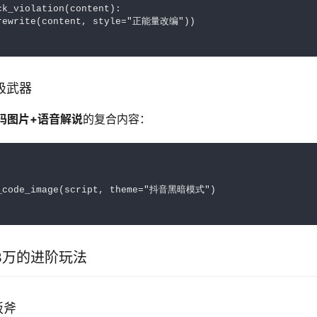
ck_violation(content):
.rewrite(content, style="正能量改编"))
终极武器
码图片+语音解说
的复合内容：
r_code_image(script, theme="抖音黑暗模式")

3万的进阶玩法
板斧