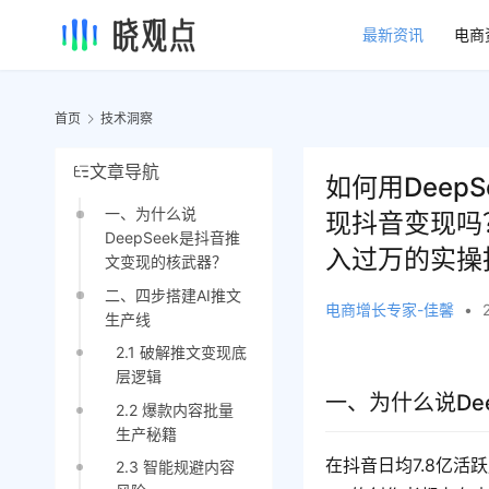
最新资讯
电商
首页
技术洞察
文章导航
如何用DeepS
一、为什么说
现抖音变现吗
DeepSeek是抖音推
入过万的实操
文变现的核武器？
二、四步搭建AI推文
电商增长专家-佳馨
•
生产线
2.1 破解推文变现底
层逻辑
一、为什么说De
2.2 爆款内容批量
生产秘籍
在抖音日均7.8亿活
2.3 智能规避内容