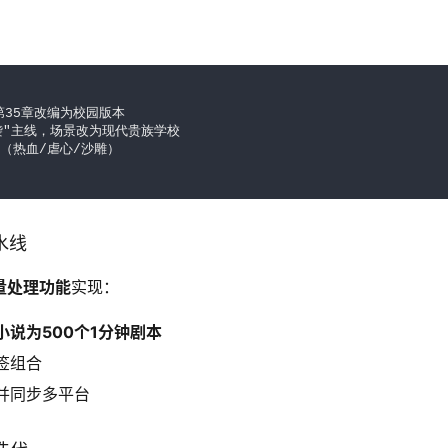
35章改编为校园版本

袭"主线，场景改为现代贵族学校

（热血/虐心/沙雕）

水线
量处理功能
实现：
小说为500个1分钟剧本
签组合
并同步多平台