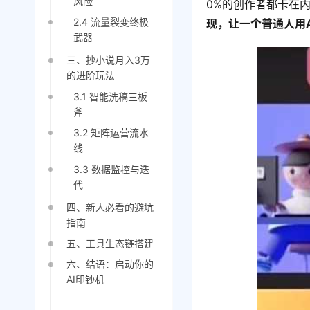
风险
0%的创作者都卡在
2.4 流量裂变终极
现，让一个普通人用
武器
三、抄小说月入3万
的进阶玩法
3.1 智能洗稿三板
斧
3.2 矩阵运营流水
线
3.3 数据监控与迭
代
四、新人必看的避坑
指南
五、工具生态链搭建
六、结语：启动你的
AI印钞机