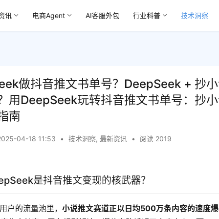
资讯
电商Agent
AI客服外包
行业科普
技术洞察
eek做抖音推文书单号？DeepSeek + 
？用DeepSeek玩转抖音推文书单号：抄
指南
2025-04-18 11:53
•
技术洞察
,
最新资讯
•
阅读 2019
epSeek是抖音推文变现的核武器？
跃用户的流量池里，
小说推文赛道正以日均500万条内容的速度