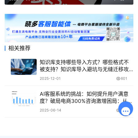
相关推荐
知识库支持哪些导入方式？哪些格式不
被支持？知识库导入避坑与无缝迁移攻
略：全面解析兼容格式与限制类型，附
2025-12-01
601
格式转换与预处理建议
AI客服系统的挑战：如何提升用户满意
度？破局电商300%咨询激增困局：从机
械墙拆除、多意图识别到人机黄金配
2025-06-14
747
比，拆解满意度跃升14%的实战路径！