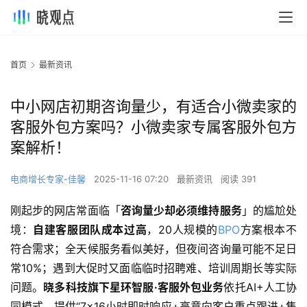
首页
最新资讯
中小网店初期咨询量少，有适合小微卖家的
客服外包方案吗？小微卖家专属客服外包方
案解析！
电商增长专家-佳馨
2025-11-16 07:20
最新资讯
阅读 391
刚起步的网店常面临「
咨询量少却必须维持服务
」的尴尬处
境：
自建客服团队成本过高
，20人规模的
BPO
方案根本不
符合需求；全天候服务看似美好，但夜间咨询量可能不足日
常10%；遇到大促时又面临临时招聘难、培训周期长等实际
问题。
晓多科技旗下星环智服·客服外包业务
依托AI+人工协
同模式，提供“7×16小时即时响应+高意向客户重点跟进+售