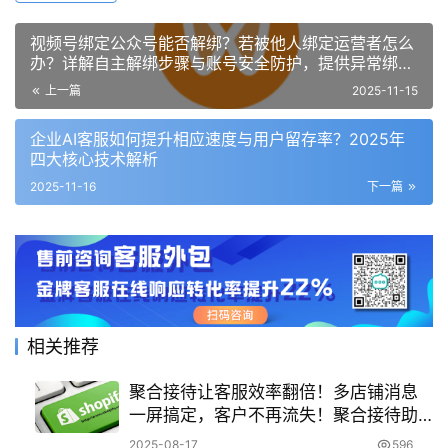
视频号绑定公众号能否解绑？若被他人绑定运营者怎么
办？详解自主解绑步骤与账号安全防护，提供异常绑定
申诉指南！
上一篇
2025-11-15
企业AI客服如何提升相应速度与用户留存率？2025年
四大核心技术解析
2025-11-16
下一篇
相关推荐
聚合接待让客服效率翻倍！多店铺消息
一屏搞定，客户不再流失！聚合接待助
手：让多店铺客服效率翻倍的核心利器
2025-08-17
596