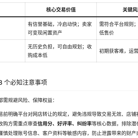
核心交易价值
关键风
有信誉基础，冷启动快；卖家
需符合平台规则
可变现闲置资产
低售价
无历史负担，可自由规划；收
初期获客难，运
购成本低
3 个必知注意事项
都需规避风险、保障权益：
易前明确平台对网店转让的规定，避免违规导致交易无效、店铺
收购方需重点审查
信用分、好评率、纠纷率
等核心数据，排除潜
谨慎处理账号信息、客户资料等敏感内容，防止泄露带来的财产