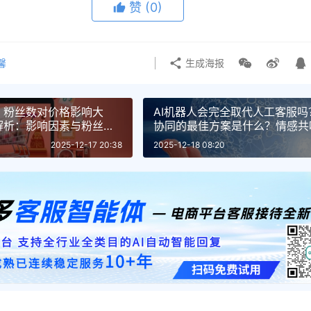
赞
(0)
馨
生成海报
？粉丝数对价格影响大
AI机器人会完全取代人工客服
解析：影响因素与粉丝数
协同的最佳方案是什么？情感共
断：人机协同如何重塑服务价值
2025-12-17 20:38
2025-12-18 08:20