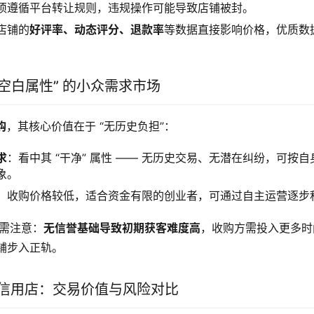
须遵循平台转让规则，违规操作可能导致店铺被封。
店铺的
好评率、动态评分、退款率
等数据直接影响价格，优质数
“空白属性” 的小众需求市场
购
，其核心价值在于 “无历史负担”：
求
：看中其 “干净” 属性 —— 无历史交易、无潜在纠纷，可按
象。
：收购价格较低，适合资金有限的创业者，可通过自主运营逐步
也需注意：
无信誉基础导致初期获客难度高
，收购方需投入更多时
铺步入正轨。
0 信用店：交易价值与风险对比