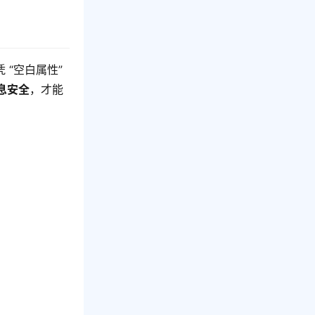
“空白属性” 
息安全
，才能
！