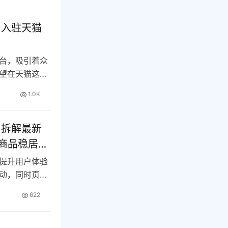
户入驻天猫
台，吸引着众
望在天猫这个
…
1.0K
？拆解最新
商品稳居搜
提升用户体验
动，同时页面
…
622