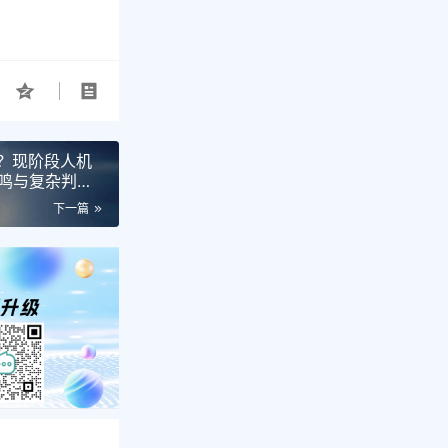
吗？现阶段人机
鸣与复杂判
链
下一篇