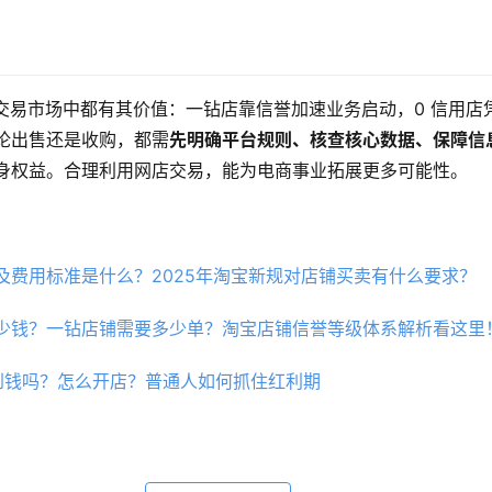
交易市场中都有其价值：一钻店靠信誉加速业务启动，0 信用店凭 
论出售还是收购，都需
先明确平台规则、核查核心数据、保障信
身权益。合理利用网店交易，能为电商事业拓展更多可能性。
及费用标准是什么？2025年淘宝新规对店铺买卖有什么要求？
少钱？一钻店铺需要多少单？淘宝店铺信誉等级体系解析看这里
到钱吗？怎么开店？普通人如何抓住红利期