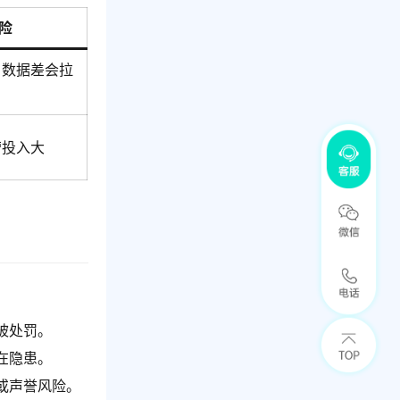
险
；数据差会拉
营投入大
被处罚。
在隐患。
或声誉风险。