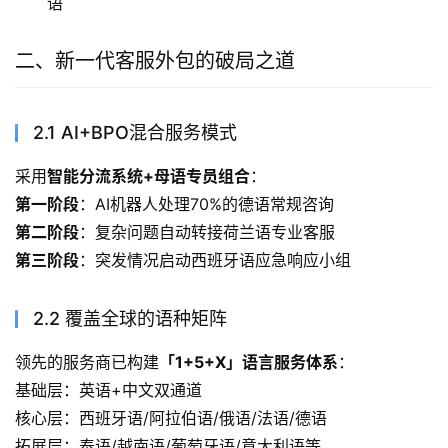
语
二、新一代客服外包的破局之道
2.1 AI+BPO混合服务模式
采用
智能分流系统+母语专员组合
：
第一阶段
：AI机器人处理70%的德语常规咨询
第二阶段
：复杂问题自动转接荷兰语专业客服
第三阶段
：突发情况启动西班牙语应急响应小组
2.2 覆盖全球的语种矩阵
领先的服务商已构建
「1+5+X」语言服务体系
：
基础层：英语+中文双通道
核心层：西班牙语/阿拉伯语/俄语/法语/德语
拓展层：泰语/越南语/葡萄牙语/意大利语等