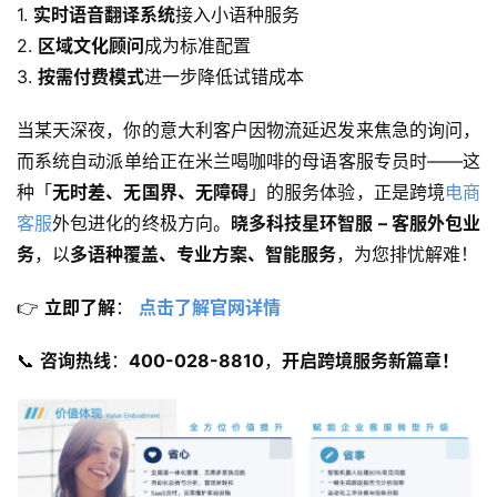
1. 
实时语音翻译系统
接入小语种服务
2. 
区域文化顾问
成为标准配置
3. 
按需付费模式
进一步降低试错成本
当某天深夜，你的意大利客户因物流延迟发来焦急的询问，
而系统自动派单给正在米兰喝咖啡的母语客服专员时——这
种「
无时差、无国界、无障碍
」的服务体验，正是跨境
电商
客服
外包进化的终极方向。
晓多科技星环智服 – 客服外包业
务
，以
多语种覆盖、专业方案、智能服务
，为您排忧解难！
👉 ​
立即了解
​： 
点击了解官网详情
📞 ​
咨询热线
​：​
400-028-8810
，
开启跨境服务新篇章！