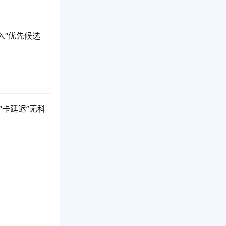
入“优先候选
。
“卡延迟”无科