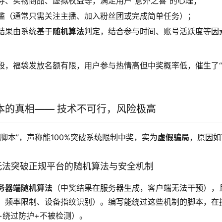
券、实物商品、虚拟权益等，满足用户“意外之喜”的心理；
槛（通常只需关注主播、加入粉丝团或完成简单任务）；
结果由系统基于
随机算法
判定，结合参与时间、账号活跃度等因
段，福袋发放名额有限，用户参与热情高但中奖概率低，催生了“
本的真相—— 技术不可行，风险极高
脚本”，声称能100%突破系统限制中奖，实为
虚假骗局
，原因如
：无法突破正规平台的随机算法与安全机制
务器端随机算法
（中奖结果在服务器生成，客户端无法干预），
、频率限制、设备指纹识别）。编写能绕过这些机制的脚本，在
+绕过防护+不被检测）。