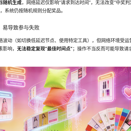
器
随机生成
，网络延迟仅影响“请求到达时间”，无法改变“中奖判
送，系统仍按随机规则分配奖品。
控，易导致参与失败
络波动（如切换低延迟节点、使用特定工具），但网络环境受运
素影响，
无法稳定复现“最佳时间点”
；操作不当反而可能导致请