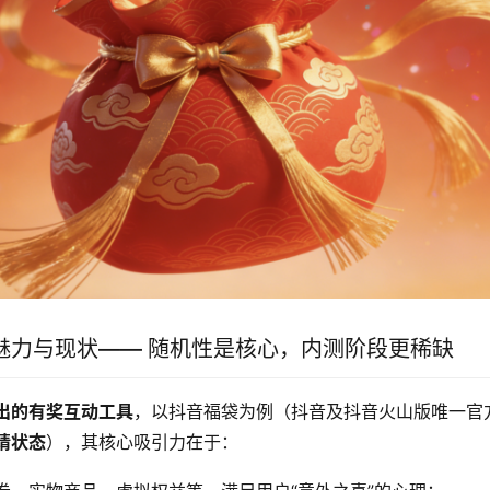
魅力与现状—— 随机性是核心，内测阶段更稀缺
出的有奖互动工具
，以抖音福袋为例（抖音及抖音火山版唯一官
请状态
），其核心吸引力在于：