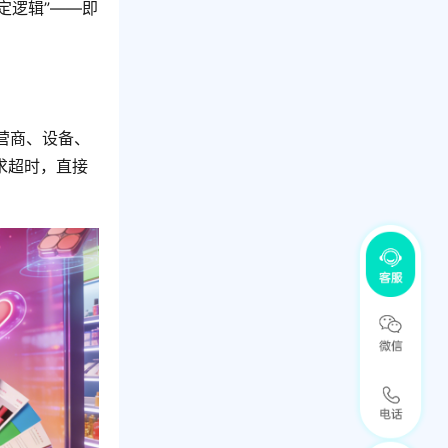
定逻辑”——即
营商、设备、
求超时，直接