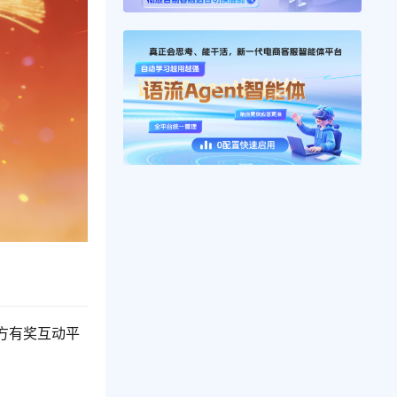
方有奖互动平