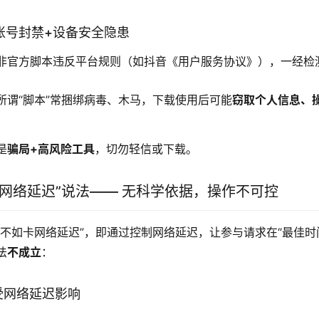
：账号封禁+设备安全隐患
非官方脚本违反平台规则（如抖音《用户服务协议》），一经检
；
所谓“脚本”常捆绑病毒、木马，下载使用后可能
窃取个人信息、
是
骗局+高风险工具
，切勿轻信或下载。
网络延迟”说法—— 无科学依据，操作不可控
额不如卡网络延迟”，即通过控制网络延迟，让参与请求在“最佳时
法
不成立
：
不受网络延迟影响