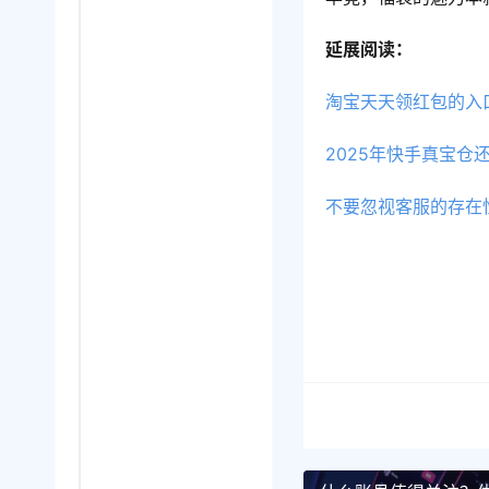
延展阅读：
淘宝天天领红包的入
2025年快手真宝
不要忽视客服的存在