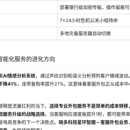
部署银行级加密传输，操作留痕可
7×24小时危机公关小组待命
多地灾备服务器自动切换
智能化服务的进化方向
署
AI情感分析系统
，通过声纹识别和语义分析预判客户情绪波动
下降41%
，连带复购率提升27%。这意味着客服外包正从成本中
续释放流量红利的当下，
选择专业外包服务不是简单的成本转移
现服务升级的战略选择
。当客服响应速度每提升1秒，都可能带来0
是电商竞争的下一个决胜点。
晓多科技星环智服 – 客服外包业务