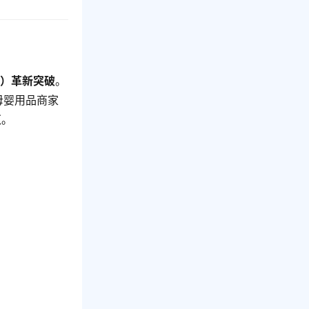
包）革新突破
。
母婴用品商家
复
。