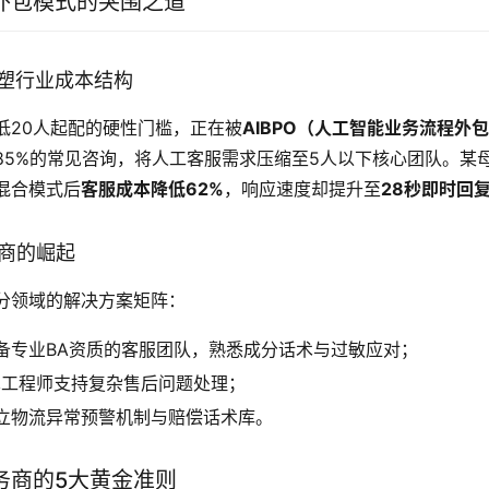
外包模式的突围之道
术重塑行业成本结构
低20人起配的硬性门槛，正在被
AIBPO（人工智能业务流程外
85%的常见咨询，将人工客服需求压缩至5人以下核心团队。某
混合模式后
客服成本降低62%
，响应速度却提升至
28秒即时回
务商的崛起
分领域的解决方案矩阵：
备专业BA资质的客服团队，熟悉成分话术与过敏应对；
术工程师支持复杂售后问题处理；
立物流异常预警机制与赔偿话术库。
务商的5大黄金准则