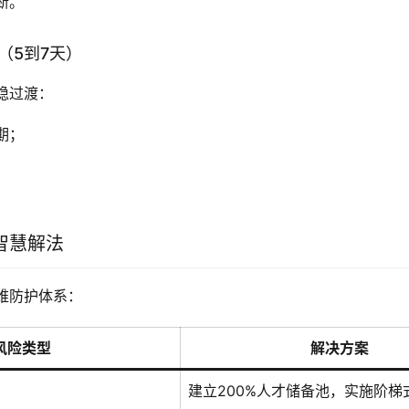
断。
段（5到7天）
稳过渡：
期；
；
智慧解法
维防护体系：
风险类型
解决方案
建立200%人才储备池，实施阶梯