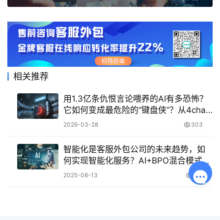
相关推荐
用1.3亿条仇恨言论喂养的AI有多恐怖？
它如何变成最危险的“键盘侠”？从4chan
毒源到每分钟120条恶意输出，拆解“AI怪
2026-03-28
303
物”的训练深渊与伦理警钟！
智能化是客服外包公司的未来趋势，如
何实现智能化服务？AI+BPO混合模式大
爆发！3步打造「会思考」的客服外包体
2025-08-13
571
系，效率飙升300%！