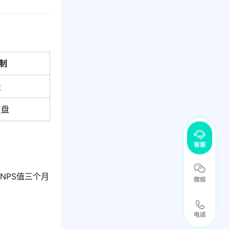
制
级
复盘
NPS值三个月