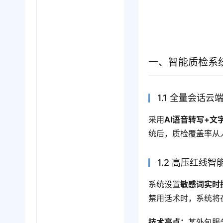
一、智能质检系
1.1 全量会话云
采用
AI语音转写+文
统后，质检覆盖率从
1.2 高压红线智
系统设置
敏感词实时
禁用话术时，系统将在
技术亮点：
某外包服