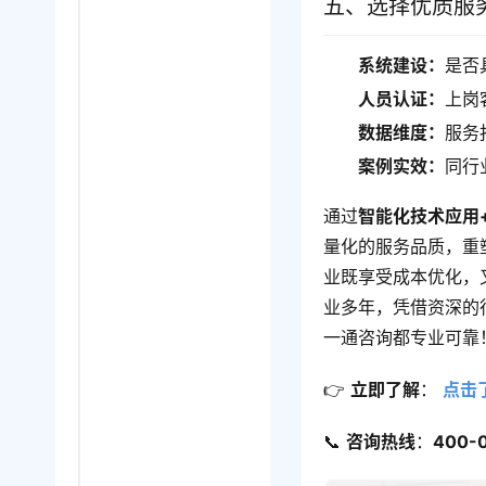
五、选择优质服
系统建设：
是否
人员认证：
上岗
数据维度：
服务
案例实效：
同行
通过
智能化技术应用
量化的服务品质，重
业既享受成本优化，
业多年，凭借资深的
一通咨询都专业可靠
👉 ​
立即了解
​： 
点击
📞 ​
咨询热线
​：​
400-