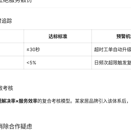
杜绝服务敷衍
时追踪
达标标准
预警机
≤30秒
超时工单自动升
<5%
日频次超限触发
绩效考核
题解决率×服务效率
的复合考核模型。某家居品牌引入该体系后，
消除合作疑虑