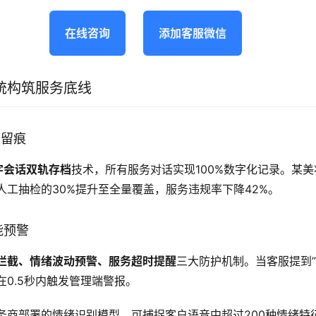
在线咨询
添加客服微信
统构筑服务底线
端留痕
字会话双轨存档
技术，所有服务对话实现100%数字化记录。某
人工抽检的30%提升至全量覆盖，服务违规率下降42%。
能预警
拦截、情绪波动预警、服务超时提醒
三大防护机制。当客服提到”
0.5秒内触发管理端警报。
务商部署的情绪识别模型，可捕捉客户语音中超过200种情绪特