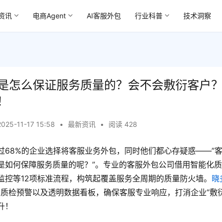
资讯
电商Agent
AI客服外包
行业科普
技术洞察
是怎么保证服务质量的？会不会敷衍客户
！
2025-11-17 15:58
•
最新资讯
•
阅读 428
过68%的企业选择将客服业务外包，同时他们都心存疑惑——”
是如何保障服务质量的呢？”。专业的客服外包公司借用智能化
监控等12项标准流程，构筑起覆盖服务全周期的质量防火墙。
晓
AI质检预警以及透明数据看板，确保客服专业响应，打消企业”敷
升！