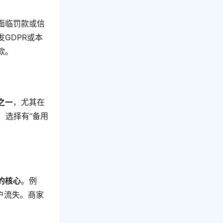
面临罚款或信
GDPR或本
款。
之一
，尤其在
：选择有“备用
。
的核心
。例
户流失。商家