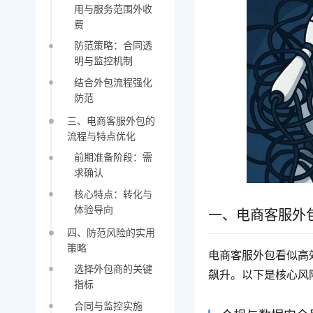
用与服务范围外收
费
防范策略：合同透
明与监控机制
结合外包流程强化
防范
三、电商客服外包的
流程与特点优化
前期准备阶段：需
求确认
核心特点：转化与
体验导向
一、电商客服外
四、防范风险的实用
策略
电商客服外包看似高
选择外包商的关键
飙升。以下是核心风
指标
合同与监控实施