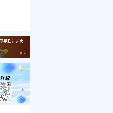
现暴跌？速卖
下一篇