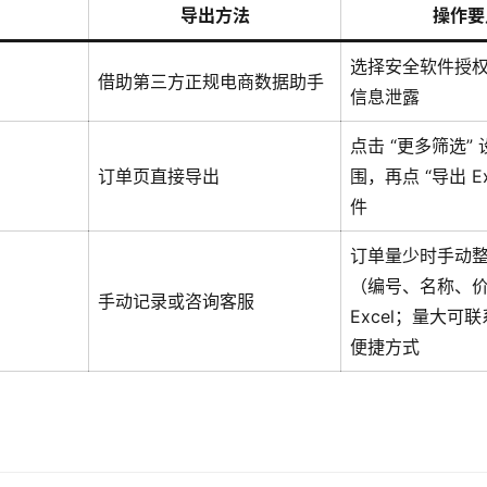
导出方法
操作要
选择安全软件授
借助第三方正规电商数据助手
信息泄露
点击 “更多筛选”
订单页直接导出
围，再点 “导出 Ex
件
订单量少时手动
（编号、名称、
手动记录或咨询客服
Excel；量大可
便捷方式