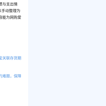
惯与支出情
暂以手动整理为
容能为网购爱
宝关联存货期
约难题，保障