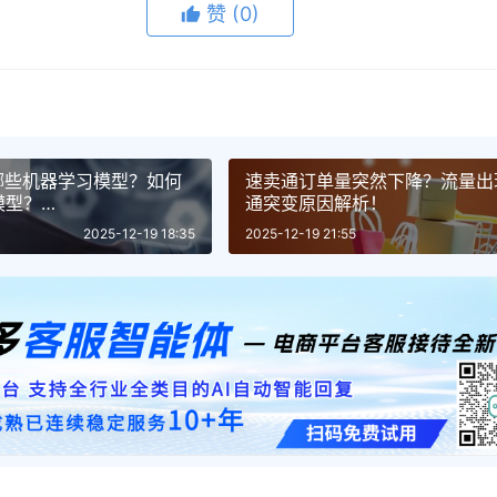
赞
(0)
哪些机器学习模型？如何
速卖通订单量突然下降？流量出
模型？
通突变原因解析！
eepSeek 对比！AI 训练平
2025-12-19 18:35
2025-12-19 21:55
！