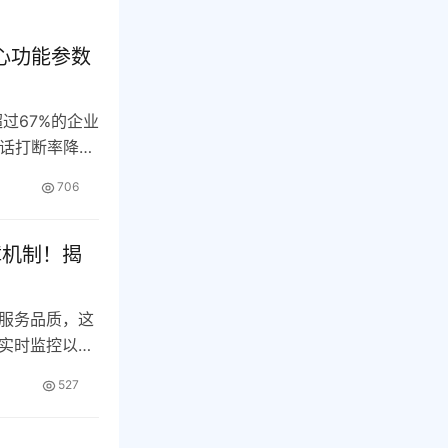
心功能参数
超过67%的企业
对话打断率降至
706
障机制！揭
服务品质，这
实时监控以及
…
527