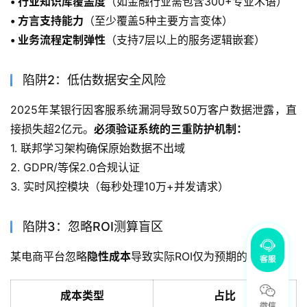
• 行业知识库覆盖度
（如金融行业需包含300+专业术语）
• 方言支持能力
（至少覆盖5种主要方言变体）
• 业务流程定制弹性
（支持7层以上的服务逻辑嵌套）
陷阱2：低估数据安全风险
2025年某银行因客服系统漏洞导致50万客户数据泄露，直
接损失超2亿元。
必须验证系统的三重防护机制：
1. 联邦学习架构确保原始数据不出域
2. GDPR/等保2.0合规认证
3. 实时风控模块（每秒处理10万+并发请求）
陷阱3：忽略ROI测算盲区
某电商平台忽略
隐性成本
导致实际ROI仅为预期的43%：
成本类型
占比