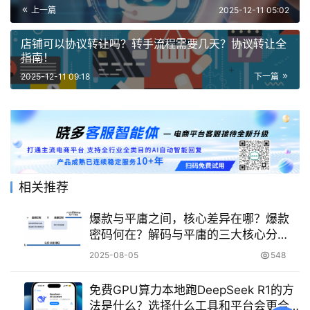
上一篇
2025-12-11 05:02
店铺可以协议转让吗？转手流程需要几天？协议转让全
指南！
2025-12-11 09:18
下一篇
相关推荐
爆款与平庸之间，核心差异在哪？爆款
密码何在？解码与平庸的三大核心分
野，教你跨越的制胜法则！
2025-08-05
548
免费GPU算力本地跑DeepSeek R1的方
法是什么？选择什么工具和平台会更合